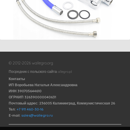
© 2012-2026 wallegro.org
Посредник с польского сайта allegro.pl
Контакты
ИП Воробьева Наталья Александровна
ИНН 390705644610
ОГРНИП 326390000040631
Почтовый адрес: 236005 Калининград, Коммунистическая 26
Тел:
+7 911 460-30-16
E-mail:
sales@wallegro.ru