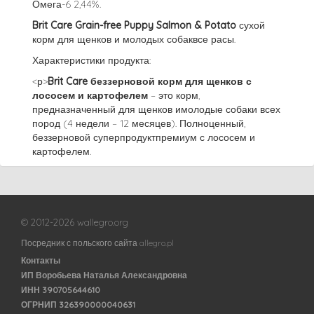
Омега-6 2,44%.
Brit Care Grain-free Puppy Salmon & Potato
сухой
корм для щенков и молодых собаквсе расы.
Характеристики продукта:
<р>
Brit Care беззерновой корм для щенков с
лососем и картофелем
– это корм,
предназначенный для щенков имолодые собаки всех
пород (4 недели – 12 месяцев). Полноценный,
беззерновой суперпродуктпремиум с лососем и
картофелем.
© 2012-2026 wallegro.org
Посредник с польского сайта allegro.pl
Контакты
ИП Воробьева Наталья Александровна
ИНН 390705644610
ОГРНИП 326390000040631