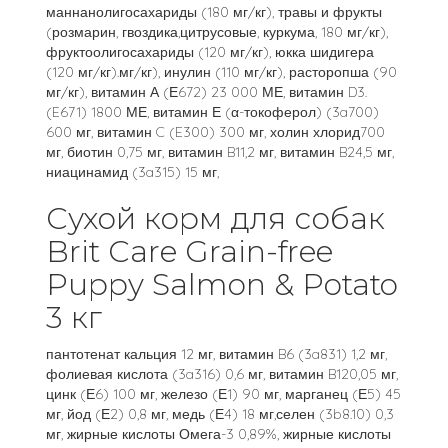
маннанолигосахариды (180 мг/кг), травы и фрукты
(розмарин, гвоздика,цитрусовые, куркума, 180 мг/кг),
фруктоолигосахариды (120 мг/кг), юкка шидигера
(120 мг/кг).мг/кг), инулин (110 мг/кг), расторопша (90
мг/кг), витамин А (Е672) 23 000 МЕ, витамин D3.
(E671) 1800 МЕ, витамин Е (α-токоферол) (3a700)
600 мг, витамин C (E300) 300 мг, холин хлорид700
мг, биотин 0,75 мг, витамин B11,2 мг, витамин B24,5 мг,
ниацинамид (3a315) 15 мг,
Сухой корм для собак
Brit Care Grain-free
Puppy Salmon & Potato
3 кг
пантотенат кальция 12 мг, витамин B6 (3a831) 1,2 мг,
фолиевая кислота (3a316) 0,6 мг, витамин B120,05 мг,
цинк (Е6) 100 мг, железо (Е1) 90 мг, марганец (Е5) 45
мг, йод (Е2) 0,8 мг, медь (Е4) 18 мг,селен (3b8.10) 0,3
мг, жирные кислоты Омега-3 0,89%, жирные кислоты