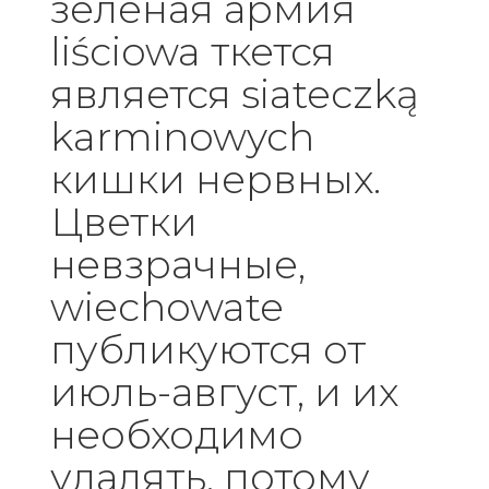
зеленая армия
liściowa ткется
является siateczką
karminowych
кишки нервных.
Цветки
невзрачные,
wiechowate
публикуются от
июль-август, и их
необходимо
удалять, потому