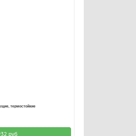
ущие, термостойкие
932
руб