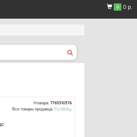
0 р.
0
#товара:
7765310376
Все товары продавца:
RunBaby
ДС