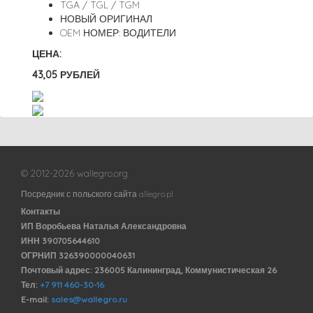
TGA / TGL / TGM
НОВЫЙ ОРИГИНАЛ
OEM НОМЕР: ВОДИТЕЛИ
ЦЕНА:
43,05 РУБЛЕЙ
© 2012-2026 wallegro.org
Посредник с польского сайта allegro.pl
Контакты
ИП Воробьева Наталья Александровна
ИНН 390705644610
ОГРНИП 326390000040631
Почтовый адрес: 236005 Калининград, Коммунистическая 26
Тел:
+7 911 460-30-16
E-mail:
sales@wallegro.ru