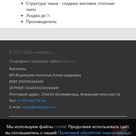
Структура ткани - гладкая, матовая, плотная
ткать
Усадка до %
Производитель:
© 2012-2026 wallegro.ru
Посредник с польского сайта allegro.pl
Контакты
ИП Воробьева Наталья Александровна
ИНН 390705644610
ОГРНИП 326390000040631
Почтовый адрес: 236005 Калининград, Коммунистическая 26
Тел:
+7 911 460-30-16
E-mail:
sales@wallegro.ru
Мы используем файлы cookie. Продолжая использовать сайт,
Договор оферты
0
вы соглашаетесь с нашей
Политикой обработки персональных
Политика обработки персональных данных