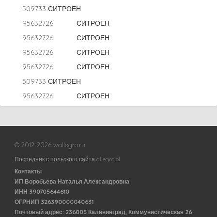
509733 СИТРОЕН
95632726 СИТРОЕН
95632726 СИТРОЕН
95632726 СИТРОЕН
95632726 СИТРОЕН
509733 СИТРОЕН
95632726 СИТРОЕН
© 2012-2026 wallegro.ru
Посредник с польского сайта allegro.pl
Контакты
ИП Воробьева Наталья Александровна
ИНН 390705644610
ОГРНИП 326390000040631
Почтовый адрес: 236005 Калининград, Коммунистическая 26