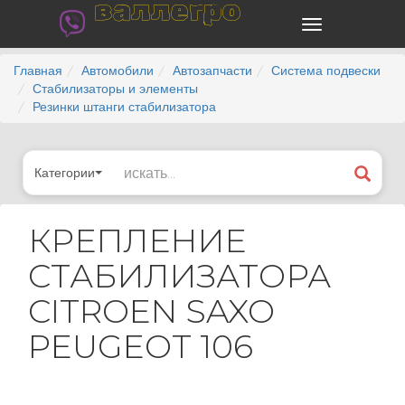
валлегро
Главная
Автомобили
Автозапчасти
Система подвески
Стабилизаторы и элементы
Резинки штанги стабилизатора
Категории
КРЕПЛЕНИЕ
СТАБИЛИЗАТОРА
CITROEN SAXO
PEUGEOT 106