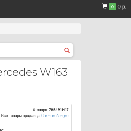
0 р.
0
ercedes W163
#товара:
7884911417
Все товары продавца:
CarMaroAllegro
ДС