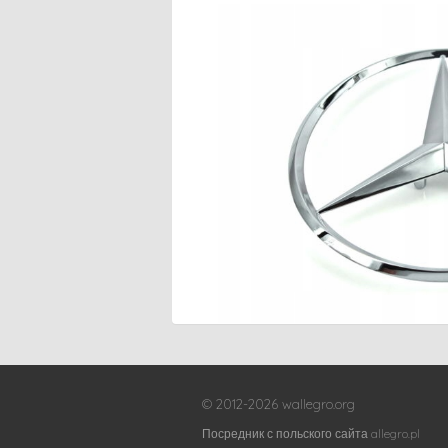
© 2012-2026 wallegro.org
Посредник с польского сайта allegro.pl