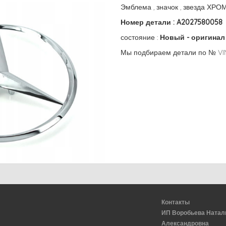
Эмблема , значок , звезда ХРО
Номер детали : A2027580058
состояние :
Новый - оригинал
Мы подбираем детали по № VI
Контакты
ИП Воробьева Натал
Александровна