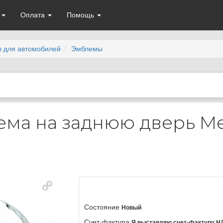
а
Оплата
Помощь
ы для автомобилей
Эмблемы
ема на заднюю дверь M
Состояние
Новый
Счет-фактура
Я выставляю счет-фактуру Н