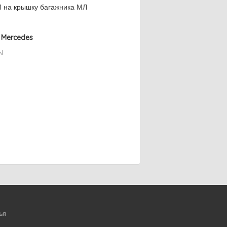
М на крышку багажника МЛ
 Mercedes
N
ья