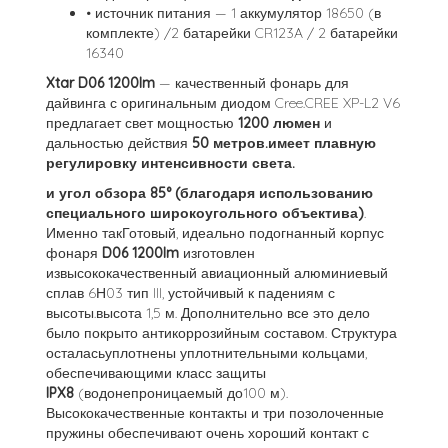
• источник питания — 1 аккумулятор 18650 (в
комплекте) /2 батарейки CR123A / 2 батарейки
16340
Xtar D06 1200lm
— качественный фонарь для
дайвинга с оригинальным диодом Cree.CREE XP-L2 V6
предлагает свет мощностью
1200 люмен
и
дальностью действия
50 метров.имеет плавную
регулировку интенсивности света.
и угол обзора 85° (благодаря использованию
специального широкоугольного объектива)
.
Именно такГотовый, идеально подогнанный корпус
фонаря
D06 1200lm
изготовлен
извысококачественный авиационный алюминиевый
сплав 6Н03 тип III, устойчивый к падениям с
высоты.высота 1,5 м. Дополнительно все это дело
было покрыто антикоррозийным составом. Структура
осталасьуплотнены уплотнительными кольцами,
обеспечивающими класс защиты
IPX8
(водонепроницаемый до100 м).
Высококачественные контакты и три позолоченные
пружины обеспечивают очень хороший контакт с