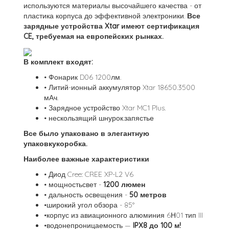
используются материалы высочайшего качества - от
пластика корпуса до эффективной электроники.
Все
зарядные устройства Xtar имеют сертификация
CE, требуемая на европейских рынках.
В комплект входят:
• Фонарик D06 1200лм.
• Литий-ионный аккумулятор Xtar 18650.3500
мАч.
• Зарядное устройство Xtar MC1 Plus.
• нескользящий шнурок.запястье
Все было упаковано в элегантную
упаковкукоробка.
Наиболее важные характеристики
• Диод Cree: CREE XP-L2 V6
• мощностьсвет -
1200 люмен
• дальность освещения -
50 метров
•широкий угол обзора - 85°
•корпус из авиационного алюминия 6Н01 тип III
•водонепроницаемость —
IPX8 до 100 м!