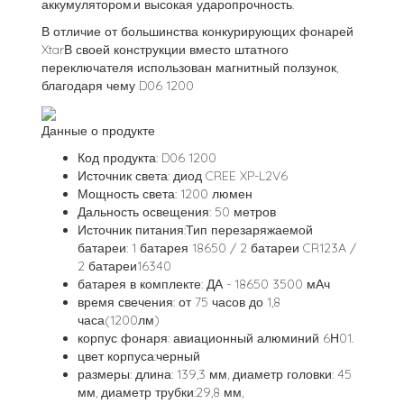
аккумулятором.и высокая ударопрочность.
В отличие от большинства конкурирующих фонарей
XtarВ своей конструкции вместо штатного
переключателя использован магнитный ползунок,
благодаря чему D06 1200
Данные о продукте
Код продукта: D06 1200
Источник света: диод CREE XP-L2V6
Мощность света: 1200 люмен
Дальность освещения: 50 метров
Источник питания:Тип перезаряжаемой
батареи: 1 батарея 18650 / 2 батареи CR123A /
2 батареи16340
батарея в комплекте: ДА - 18650 3500 мАч
время свечения: от 75 часов до 1,8
часа(1200лм)
корпус фонаря: авиационный алюминий 6Н01.
цвет корпуса:черный
размеры: длина: 139,3 мм, диаметр головки: 45
мм, диаметр трубки:29,8 мм,