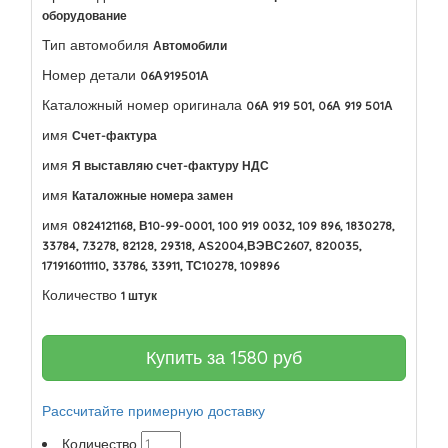
оборудование
Тип автомобиля
Автомобили
Номер детали
06А919501А
Каталожный номер оригинала
06А 919 501, 06А 919 501А
имя
Счет-фактура
имя
Я выставляю счет-фактуру НДС
имя
Каталожные номера замен
имя
0824121168, В10-99-0001, 100 919 0032, 109 896, 1830278,
33784, 7.3278, 82128, 29318, AS2004,ВЭВС2607, 820035,
171916011110, 33786, 33911, ТС10278, 109896
Количество
1 штук
Купить за
1580
руб
Рассчитайте примерную доставку
Количество