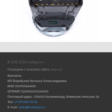
© 2012-2026 wallegro.ru
Посредник с польского сайта allegro.pl
Контакты
ИП Воробьева Наталья Александровна
ИНН 390705644610
ОГРНИП 326390000040631
Почтовый адрес: 236005 Калининград, Коммунистическая 26
Тел:
+7 911 460-30-16
E-mail:
sales@wallegro.ru