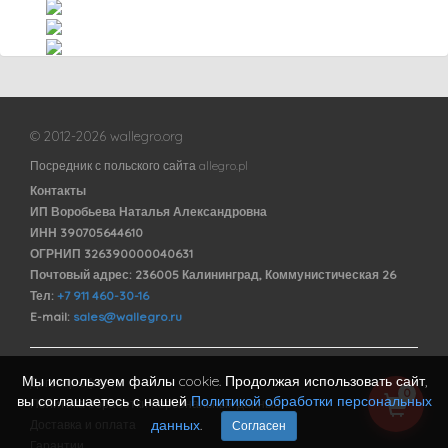
© 2012-2026 wallegro.org
Посредник с польского сайта allegro.pl
Контакты
ИП Воробьева Наталья Александровна
ИНН 390705644610
ОГРНИП 326390000040631
Почтовый адрес: 236005 Калининград, Коммунистическая 26
Тел:
+7 911 460-30-16
E-mail:
sales@wallegro.ru
Мы используем файлы cookie. Продолжая использовать сайт,
Договор оферты
0
вы соглашаетесь с нашей
Политикой обработки персональных
Политика обработки персональных данных
данных
.
Доставка и оплата
Согласен
Гарантии