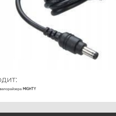
одит:
 вапорайзера
MIGHTY