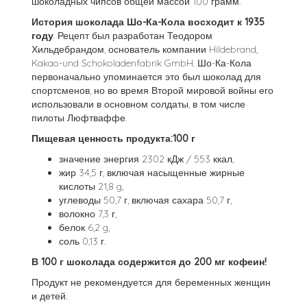
шоколадных чипсов общей массой 100 грамм.
История шоколада Шо-Ка-Кола восходит к 1935
году
. Рецепт был разработан Теодором
Хильдебрандом, основатель компании Hildebrand,
Kakao-und Schokoladenfabrik GmbH. Шо-Ка-Кола
первоначально упоминается это был шоколад для
спортсменов, но во время Второй мировой войны его
использовали в основном солдаты, в том числе
пилоты Люфтваффе.
Пищевая ценность продукта:100 г
значение энергия 2302 кДж / 553 ккал,
жир 34,5 г, включая насыщенные жирные
кислоты 21,8 g,
углеводы 50,7 г, включая сахара 50,7 г,
волокно 7,3 г,
белок 6,2 g,
соль 0,13 г.
В 100 г шоколада содержится до 200 мг кофеин!
Продукт не рекомендуется для беременных женщин
и детей.