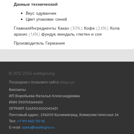
Данные технический
Вкус: одуванчик
Цвет упаковки: синий
ГлавнаяИнгредиенты: Какао (30%), Кофе (2,6%), Кола
арахис (1,6%) фундук, миндаль, глютен и соя
Производитель: Германия
© 2012-2026 wallegro.org
Посредник с польского сайта allegro.pl
Контакты
ИП Воробьева Наталья Александровна
ИНН 390705644610
ОГРНИП 326390000040631
Почтовый адрес: 236005 Калининград, Коммунистическая 26
Тел:
+7 911 460-30-16
E-mail:
sales@wallegro.ru