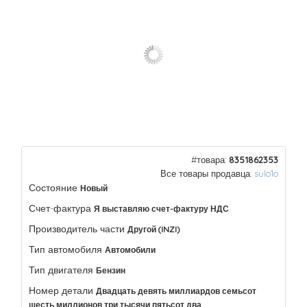
#товара:
8351862353
Все товары продавца:
sulo1o
Состояние
Новый
Счет-фактура
Я выставляю счет-фактуру НДС
Производитель части
Другой (INZI)
Тип автомобиля
Автомобили
Тип двигателя
Бензин
Номер детали
Двадцать девять миллиардов семьсот
шесть миллионов три тысячи пятьсот два