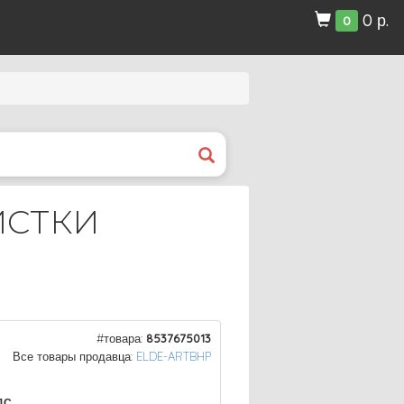
0 р.
0
ИСТКИ
#товара:
8537675013
Все товары продавца:
ELDE-ARTBHP
ДС