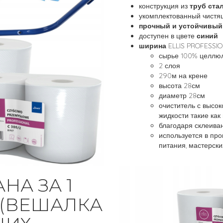
конструкция из
труб ста
укомплектованный чистя
прочный и устойчивый
доступен в цвете
синий
ширина
ELLIS PROFESSI
сырье 100% целлю
2 слоя
290м на крене
высота 28см
диаметр 28см
очиститель с высо
жидкости такие как 
благодаря склеива
используется в пр
питания, мастерских
НА ЗА 1
 (ВЕШАЛКА