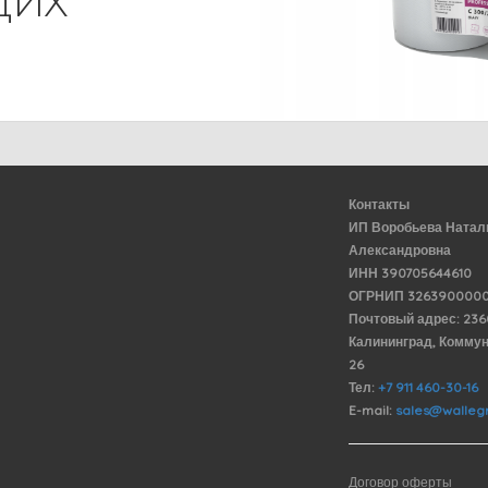
ЩИХ
Контакты
ИП Воробьева Натал
Александровна
ИНН 390705644610
ОГРНИП 3263900000
Почтовый адрес: 23
Калининград, Комму
26
Тел:
+7 911 460-30-16
E-mail:
sales@wallegr
Договор оферты