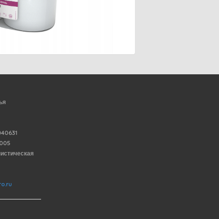
ья
40631
6005
нистическая
o.ru