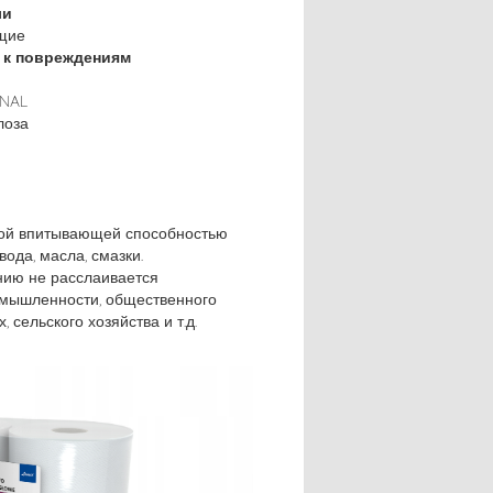
ли
щие
 к повреждениям
ONAL
лоза
кой впитывающей способностью
вода, масла, смазки.
нию не расслаивается
омышленности, общественного
, сельского хозяйства и т.д.