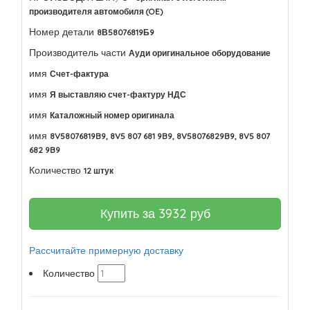
производителя автомобиля (OE)
Номер детали
8В58076819Б9
Производитель части
Ауди оригинальное оборудование
имя
Счет-фактура
имя
Я выставляю счет-фактуру НДС
имя
Каталожный номер оригинала
имя
8V58076819B9, 8V5 807 681 9B9, 8V58076829B9, 8V5 807
682 9B9
Количество
12 штук
Купить за
3932
руб
Рассчитайте примерную доставку
Количество