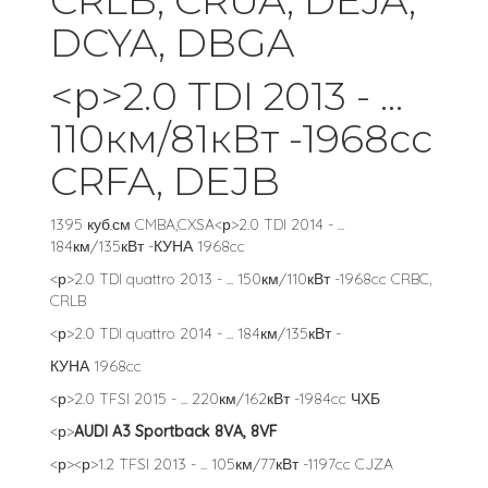
CRLB, CRUA, DEJA,
DCYA, DBGA
<р>2.0 TDI 2013 - ...
110км/81кВт -1968cc
CRFA, DEJB
1395 куб.см CMBA,CXSA<р>2.0 TDI 2014 - ...
184км/135кВт -КУНА 1968cc
<р>2.0 TDI quattro 2013 - ... 150км/110кВт -1968cc CRBC,
CRLB
<р>2.0 TDI quattro 2014 - ... 184км/135кВт -
КУНА 1968cc
<р>2.0 TFSI 2015 - ... 220км/162кВт -1984cc ЧХБ
<р>
AUDI A3 Sportback 8VA, 8VF
<р><р>1.2 TFSI 2013 - ... 105км/77кВт -1197cc CJZA