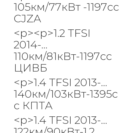
105км/77кВт -1197cc
CJZA
<р><р>1.2 TFSI
2014-...
110км/81кВт-1197cc
ЦИВБ
<р>1.4 TFSI 2013-...
140км/103кВт-1395c
c КПТА
<р>1.4 TFSI 2013-...
122км/90кВт-1.2