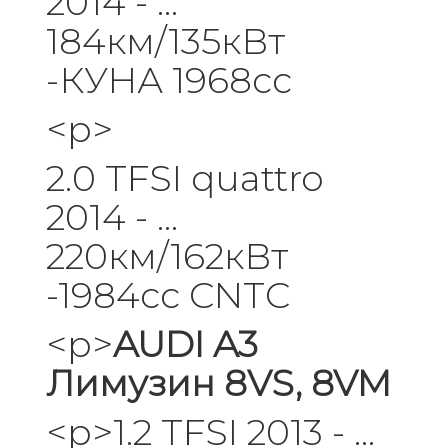
2014 - ...
184км/135кВт
-КУНА 1968cc
<р>
2.0 TFSI quattro
2014 - ...
220км/162кВт
-1984cc CNTC
<р>
AUDI A3
Лимузин 8VS, 8VM
<р>1.2 TFSI 2013 - ...