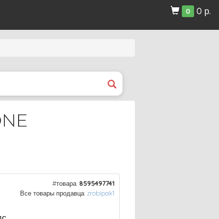
0 р.
0
ONE
#товара:
8595497741
Все товары продавца:
zrobipak1
ДС