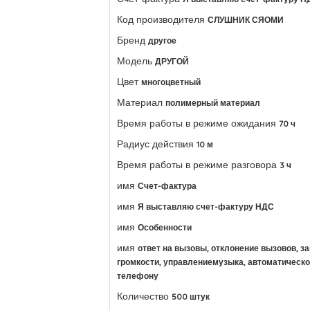
Код производителя
СЛУШНИК СЯОМИ
Бренд
другое
Модель
ДРУГОЙ
Цвет
многоцветный
Материал
полимерный материал
Время работы в режиме ожидания
70 ч
Радиус действия
10 м
Время работы в режиме разговора
3 ч
имя
Счет-фактура
имя
Я выставляю счет-фактуру НДС
имя
Особенности
имя
ответ на вызовы, отклонение вызовов, з
громкости, управлениемузыка, автоматическо
телефону
Количество
500 штук