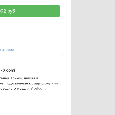
092
руб
 вопрос!
- Xiaomi
елей. Тонкий, легкий и
яет:подключение к смартфону или
водного модуля Bluetooth.