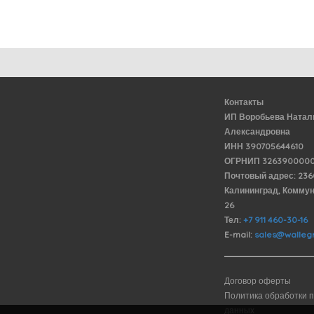
Контакты
ИП Воробьева Натал
Александровна
ИНН 390705644610
ОГРНИП 3263900000
Почтовый адрес: 23
Калининград, Комму
26
Тел:
+7 911 460-30-16
E-mail:
sales@wallegr
Договор оферты
Политика обработки 
данных