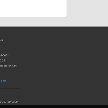
ья
40631
6005
нистическая
o.ru
персональных