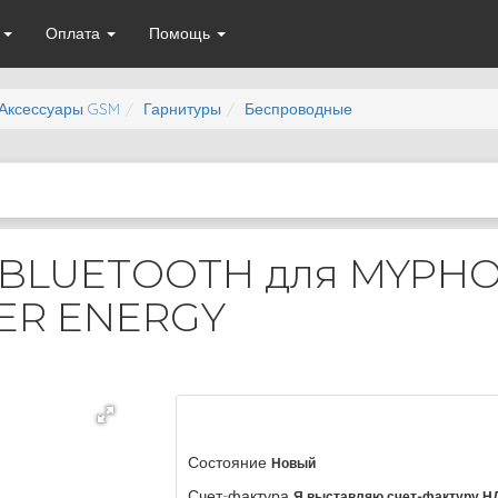
а
Оплата
Помощь
Аксессуары GSM
Гарнитуры
Беспроводные
BLUETOOTH для MYPH
ER ENERGY
Состояние
Новый
Счет-фактура
Я выставляю счет-фактуру Н