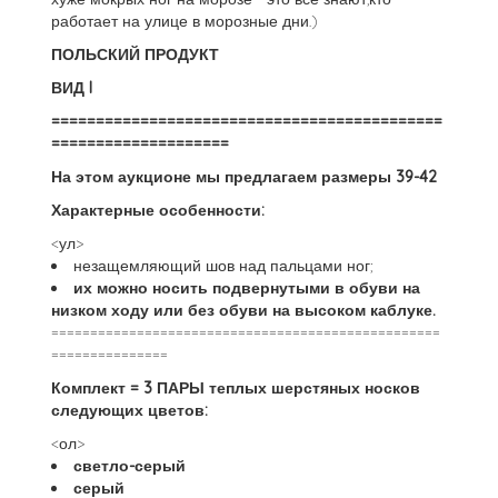
работает на улице в морозные дни.)
ПОЛЬСКИЙ ПРОДУКТ
ВИД I
============================================
====================
На этом аукционе мы предлагаем размеры 39-42
Характерные особенности:
<ул>
незащемляющий шов над пальцами ног;
их можно носить подвернутыми в обуви на
низком ходу или без обуви на высоком каблуке.
==================================================
===============
Комплект = 3 ПАРЫ теплых шерстяных носков
следующих цветов:
<ол>
светло-серый
серый