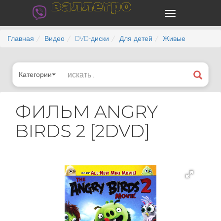
валлегро
Главная
Видео
DVD-диски
Для детей
Живые
Категории
ФИЛЬМ ANGRY
BIRDS 2 [2DVD]