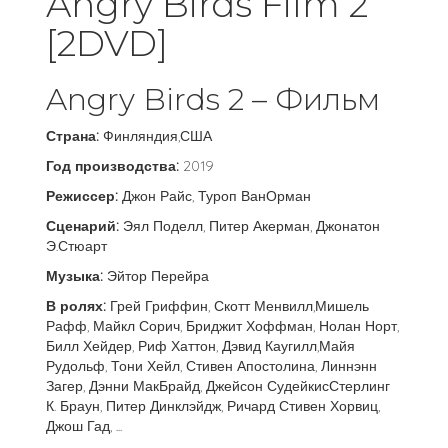
Angry Birds Film 2
[2DVD]
Angry Birds 2 – Фильм
Страна:
Финляндия,США
Год производства:
2019
Режиссер:
Джон Райс, Туроп ВанОрман
Сценарий:
Эял Поделл, Питер Акерман, Джонатон
Э.Стюарт
Музыка:
Эйтор Перейра
В ролях:
Грей Гриффин, Скотт Менвилл,Мишель
Рафф, Майкл Сорич, Бриджит Хоффман, Нолан Норт,
Билл Хейдер, Риф Хаттон, Дэвид Каугилл,Майя
Рудольф, Тони Хейл, Стивен Апостолина, Линнэнн
Загер, Дэнни МакБрайд, Джейсон СудейкисСтерлинг
К. Браун, Питер Динклэйдж, Ричард Стивен Хорвиц,
Джош Гад, ...