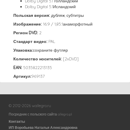
Dolby Digital 5.1 голландский
Dolby Digital 5.1Исландский
Польская версия:
дубляж, субтитры
Изображение:
16:9 / 1,85:1анаморфотный
Регион DVD:
2
Стандарт видео:
PAL
Упаковка:
сохраните футляр
Количество носителей:
[2xDVD]
EAN:
5035822213135
Артикул:
969137
© 2012-2026 wallegro.ru
Посредник с польского сайта allegro.pl
Контакты
ИП Воробьева Наталья Александровна