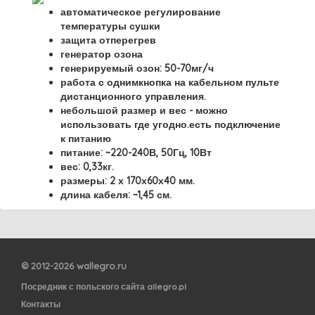
автоматическое регулирование
температуры сушки
защита отперегрев
генератор озона
генерируемый озон: 50-70мг/ч
работа с однимкнопка на кабельном пульте
дистанционного управления.
небольшой размер и вес - можно
использовать где угодно.есть подключение
к питанию
питание: ~220-240В, 50Гц, 10Вт
вес: 0,33кг.
размеры: 2 х 170х60х40 мм.
длина кабеля: ~1,45 см.
© 2012-2026 wallegro.ru
Посредник с польского сайта allegro.pl
Контакты