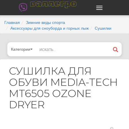
валлегро
Главная
Зимние виды спорта
Аксессуары для сноуборда и горных лыж
Сушилки
Категории
СУШИЛКА ДЛЯ
ОБУВИ MEDIA-TECH
MT6505 OZONE
DRYER