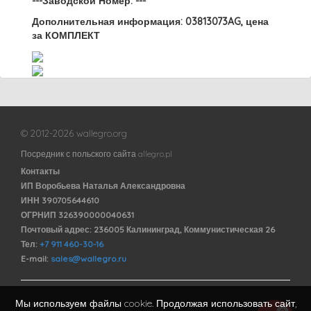
---Заводской Номер: ---
Дополнительная информация: 03813073AG, цена
за КОМПЛЕКТ
© 2012-2026 wallegro.org
Посредник с польского сайта allegro.pl
Контакты
ИП Воробьева Наталья Александровна
ИНН 390705644610
ОГРНИП 326390000040631
Почтовый адрес: 236005 Калининград, Коммунистическая 26
Тел:
+7 911 460-30-16
E-mail:
sales@wallegro.ru
Мы используем файлы cookie. Продолжая использовать сайт,
Договор оферты