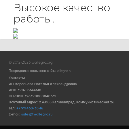
Высокое качество
работы.
© 2012-2026 wallegro.org
Посредник с польского сайта allegro.pl
Контакты
ИП Воробьева Наталья Александровна
ИНН 390705644610
ОГРНИП 326390000040631
Почтовый адрес: 236005 Калининград, Коммунистическая 26
Тел:
+7 911 460-30-16
E-mail:
sales@wallegro.ru