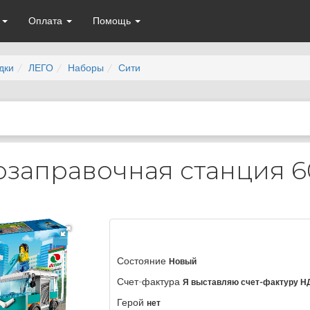
а
Оплата
Помощь
дки
ЛЕГО
Наборы
Сити
тозаправочная станция 6
Состояние
Новый
Счет-фактура
Я выставляю счет-фактуру Н
Герой
нет