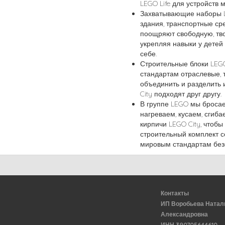
LEGO Life для устройств 
Захватывающие наборы L
здания, транспортные ср
поощряют свободную, тв
укрепляя навыки у детей 
себе.
Строительные блоки LEG
стандартам отраслевые, т
объединить и разделить 
City подходят друг другу.
В группе LEGO мы бросае
нагреваем, кусаем, сгиб
кирпичи LEGO City, чтобы
строительный комплект с
мировым стандартам безо
Контакты
ИП Воробьева Натал
Александровна
ИНН 390705644610