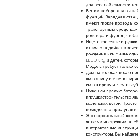
для веселой самостоятел
В этом наборе для вы на
функций. Зарядная станц
имеют гибкие провода, к
транспортным средствам.
родстера и фургон, чтоб
Ищете классные игрушки 
отлично подойдет в качес
рождения или с еще оди
LEGO City и детей, котор
Модель требует только б
Дом на колесах после пос
см в длину и 6 см в ширин
см в ширину и 7 см в глуб
Нужен ли продукт батаре
игрушкистроительство я
маленьких детей. Просто
немедленно приступайте 
Этот строительный компл
четкими инструкции по сб
интерактивные инструкц
конструкторы. Вы найдет