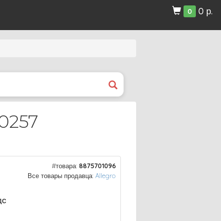
0 р.
0
0257
#товара:
8875701096
Все товары продавца:
Allegro
ДС