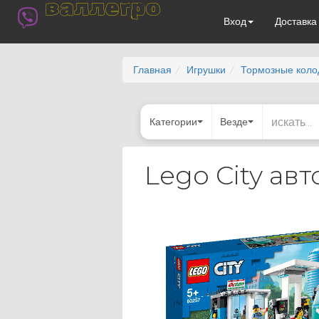
валлегро
Вход
Доставк
Главная
Игрушки
Тормозные коло
Категории
Везде
Lego City ав