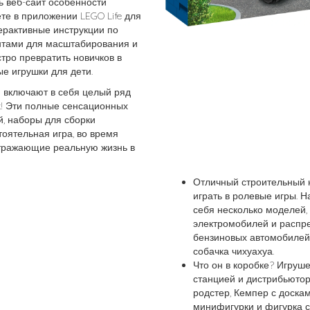
ть веб-сайт особенности
дете в приложении LEGO Life для
ерактивные инструкции по
нтами для масштабирования и
тро превратить новичков в
е игрушки для дети.
 включают в себя целый ряд
! Эти полные сенсационных
, наборы для сборки
оятельная игра, во время
отражающие реальную жизнь в
Отличный строительный н
играть в ролевые игры. Н
себя несколько моделей, 
электромобилей и распр
бензиновых автомобилей,
собачка чихуахуа.
Что он в коробке? Игруш
станцией и дистрибьютор
родстер, Кемпер с доска
минифигурки и фигурка с