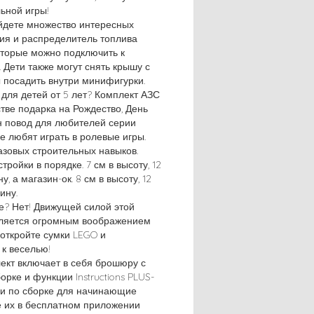
ьной игры!
йдете множество интересных
ия и распределитель топлива
оторые можно подключить к
 Дети также могут снять крышу с
ы посадить внутри минифигурки.
для детей от 5 лет? Комплект АЗС
тве подарка на Рождество, День
н повод для любителей серии
ые любят играть в ролевые игры.
азовых строительных навыков.
тройки в порядке. 7 см в высоту, 12
у, а магазин-ок. 8 см в высоту, 12
ину.
е? Нет! Движущей силой этой
вляется огромным воображением
 откройте сумки LEGO и
к веселью!
ект включает в себя брошюру с
орке и функции Instructions PLUS-
ии по сборке для начинающие
е их в бесплатном приложении