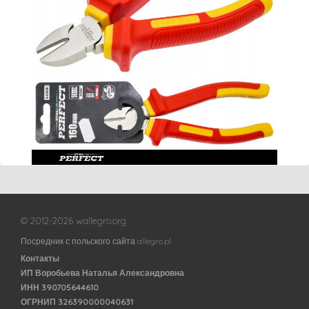
© 2012-2026 wallegro.org
Посредник с польского сайта allegro.pl
Контакты
ИП Воробьева Наталья Александровна
ИНН 390705644610
ОГРНИП 326390000040631