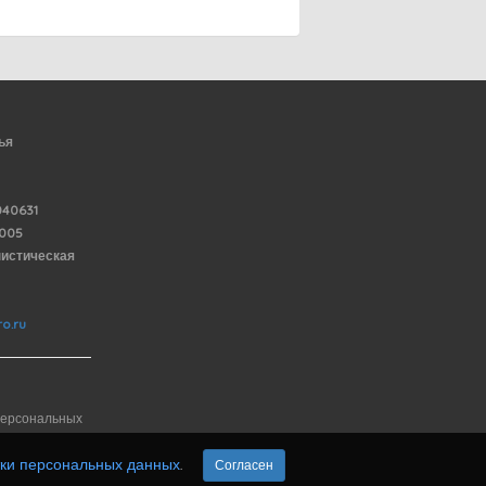
ья
40631
6005
нистическая
o.ru
персональных
тки персональных данных
.
Согласен