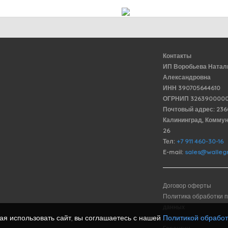
Контакты
ИП Воробьева Натал
Александровна
ИНН 390705644610
ОГРНИП 3263900000
Почтовый адрес: 23
Калининград, Комму
26
Тел:
+7 911 460-30-16
E-mail:
sales@wallegr
Договор оферты
Политика обработки 
данных
я использовать сайт, вы соглашаетесь с нашей
Политикой обрабо
Доставка и оплата