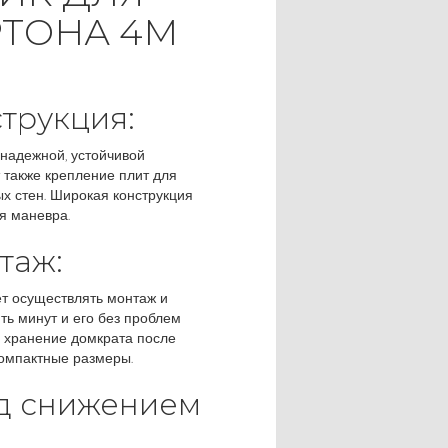
ТОНА 4М
трукция:
 надежной, устойчивой
т также крепление плит для
х стен. Широкая конструкция
я маневра.
таж:
ет осуществлять монтаж и
ть минут и его без проблем
м хранение домкрата после
омпактные размеры.
д снижением