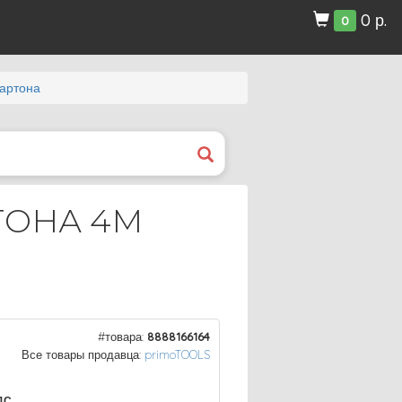
0 р.
0
артона
ТОНА 4М
#товара:
8888166164
Все товары продавца:
primoTOOLS
ДС