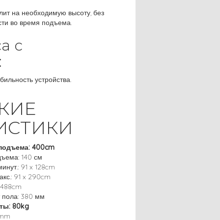
лит на необходимую высоту, без
сти во время подъема.
а с
:
бильность устройства.
КИЕ
ИСТИКИ
подъема: 400cm
ъема: 140 см
инут.: 91 x 128cm
кс.: 91 x 290cm
x 488cm
 пола: 380 мм
ты: 80kg
0mm