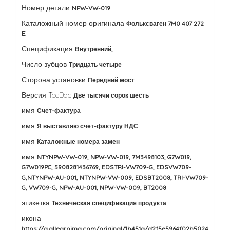
Номер детали
NPW-VW-019
Каталожный номер оригинала
Фольксваген 7M0 407 272
Е
Спецификация
Внутренний,
Число зубцов
Тридцать четыре
Сторона установки
Передний мост
Версия TecDoc
Две тысячи сорок шесть
имя
Счет-фактура
имя
Я выставляю счет-фактуру НДС
имя
Каталожные номера замен
имя
NTYNPW-VW-019, NPW-VW-019, 7M3498103, G7W019,
G7W019PC, 5908281436769, EDSTRI-VW709-G, EDSVW709-
G,NTYNPW-AU-001, NTYNPW-VW-009, EDSBT2008, TRI-VW709-
G, VW709-G, NPW-AU-001, NPW-VW-009, BT2008
этикетка
Техническая спецификация продукта
икона
https://a.allegroimg.com/original/1b451a/d2f5e5964f02b5024