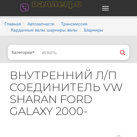
валлегро
Главная
Автозапчасти
Трансмиссия
Карданные валы, шарниры, валы
Шарниры
Категории
ВНУТРЕННИЙ Л/П
СОЕДИНИТЕЛЬ VW
SHARAN FORD
GALAXY 2000-