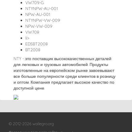
VW709-G
NTYNPW-AU-001
NPW-AU-001
NTYNPW-VW-009
NPW-VW-009
VW708
li>
EDSBT2008
BT2008
NTY - это поставщик высококачественных деталей
для легковых и грузовых автомобилей. Продукты
изготовленные на европейском рынке завоевывают
все больше популярности среди клиентов в розницу
и оптом. Компания предлагает высокое качество по
доступной цене.
© 2012-2026 wallegro.org