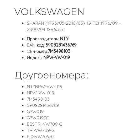
VOLKSWAGEN
SHARAN (1995/05-2010/03) 1.9 TDI 1996/09 -
2000/04 1896ccm
Производитель:
NTY
EAN-код:
5908281436769
OE-номер:
7M3498103
Индекс:
NPW-VW-019
Другоеномера:
NTYNPW-VW-019
NPW-VW-019
7M3498103
5908281436769
G7W019
G7W019PC
EDSTRI-VW709-G
TRI-VW709-G
EDSVW709-G