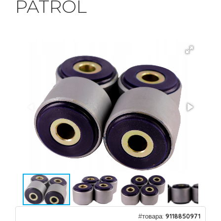
PATROL
#товара:
9118850971