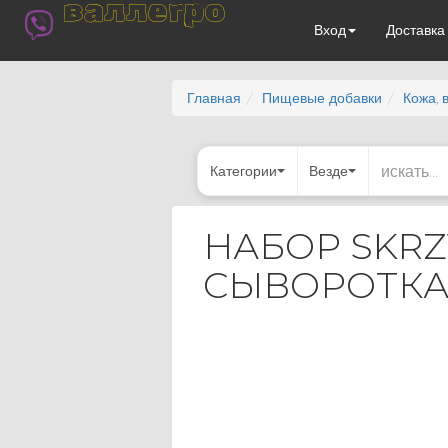
валлегро
Вход
Доставк
Главная
Пищевые добавки
Кожа, 
Категории
Везде
НАБОР SKRZY
СЫВОРОТК