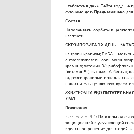
1 таблетка в день. Пейте воду. Н
суточную дозу.Предназначено для 
Состав:
Наполнители: сорбиты и целлюлоза
извлекать
СКРЗИПОВИТА
1 X ДЕНЬ - 56 Т
из травы крапивы; ПАБА; L-метиони
антислеживатели: соли магнияжир
кремния; витамин В6; рибофлавин 
(витаминВ1); витамин А; биотин; по
гидроксипропилметилцеллюлоза,св
наполнитель: целлюлоза, красители:
SKRZYPOVITA PRO ПИТАТЕЛЬНА
7 МЛ
Показания:
Skrzypovita PRO Питательная сыво
защищающий и улучшающий состоя
идеальное решение для людей, з