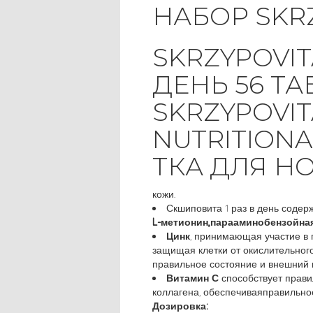
НАБОР SKR
SKRZYPOVITA
ДЕНЬ 56 ТА
SKRZYPOVIT
NUTRITION
ТКА ДЛЯ НО
кожи.
Скшиповита 1 раз в день содер
L-метионин,парааминобензойна
Цинк
, принимающая участие в 
защищая клетки от окислительного
правильное состояние и внешний в
Витамин С
способствует прави
коллагена, обеспечиваяправильно
Дозировка: