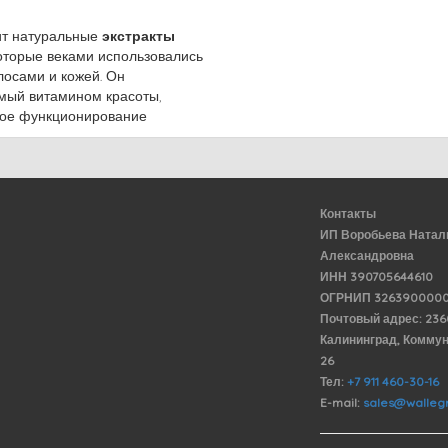
т натуральные
экстракты
которые веками использовались
лосами и кожей. Он
емый витамином красоты,
ное функционирование
Контакты
ИП Воробьева Натал
Александровна
ИНН 390705644610
ОГРНИП 3263900000
Почтовый адрес: 23
Калининград, Комму
26
Тел:
+7 911 460-30-16
E-mail:
sales@wallegr