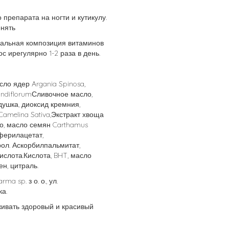
препарата на ногти и кутикулу.
енять
икальная композиция витаминов
с ирегулярно 1-2 раза в день.
сло ядер Argania Spinosa,
andiflorumСливочное масло,
душка, диоксид кремния,
amelina Sativa,Экстракт хвоща
о, масло семян Carthamus
оферилацетат,
ол. Аскорбилпальмитат,
ислота.Кислота, BHT, масло
н, цитраль.
ma sp. з о. о., ул.
а.
живать здоровый и красивый