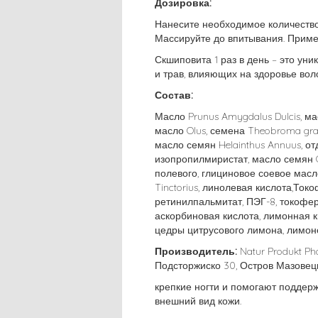
Дозировка:
Нанесите необходимое количество 
Массируйте до впитывания. Прим
Скшиповита 1 раз в день – это ун
и трав, влияющих на здоровье воло
Состав:
Масло Prunus Amygdalus Dulcis, ма
масло Olus, семена Theobroma gr
масло семян Helainthus Annuus, от
изопропилмиристат, масло семян C
полевого, глициновое соевое масл
Tinctorius, линолевая кислота,Ток
ретинилпальмитат, ПЭГ-8, токофер
аскорбиновая кислота, лимонная к
цедры цитрусового лимона, лимоне
Производитель:
Natur Produkt Phar
Подсторжиско 30, Остров Мазовецк
крепкие ногти и помогают поддер
внешний вид кожи.