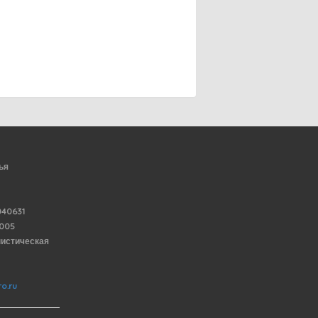
ья
40631
6005
нистическая
o.ru