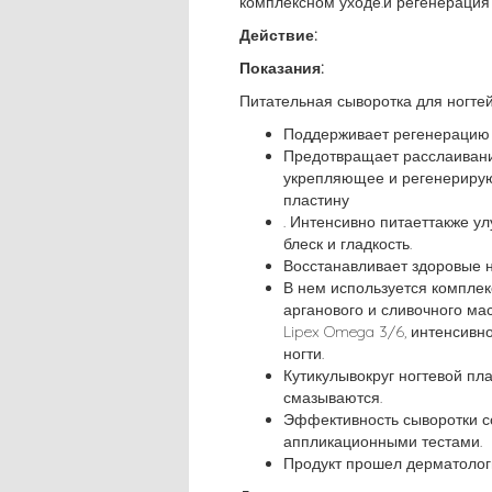
комплексном уходе.и регенерация 
Действие:
Показания:
Питательная сыворотка для ногтей
Поддерживает регенерацию н
Предотвращает расслаивани
укрепляющее и регенерирую
пластину
. Интенсивно питаеттакже ул
блеск и гладкость.
Восстанавливает здоровые н
В нем используется комплек
арганового и сливочного ма
Lipex Omega 3/6, интенсивн
ногти.
Кутикулывокруг ногтевой пл
смазываются.
Эффективность сыворотки 
аппликационными тестами.
Продукт прошел дерматолог