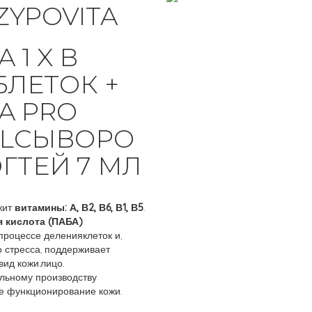
ZYPOVITA
 1 X В
БЛЕТОК +
A PRO
ALСЫВОРО
ГТЕЙ 7 МЛ
жит
витамины: А, В2, В6, В1, В5
.
я кислота (ПАБА)
процессе деленияклеток и,
 стресса, поддерживает
ид кожи.лицо.
льному производству
е функционирование кожи.