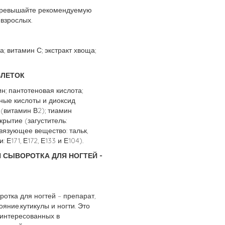
е превышайте рекомендуемую
взрослых.
; витамин С; экстракт хвоща;
АБЛЕТОК
н; пантотеновая кислота;
ные кислоты и диоксид
(витамин В2); тиамин
крытие (загуститель:
язующее вещество: тальк,
 Е171, Е172, Е133 и Е104).
Я СЫВОРОТКА ДЛЯ НОГТЕЙ -
ротка для ногтей – препарат,
ние.кутикулы и ногти. Это
аинтересованных в