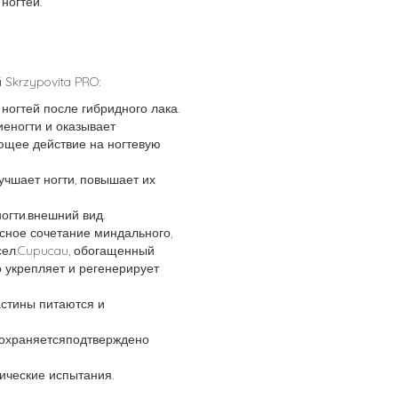
ногтей.
 Skrzypovita PRO:
огтей после гибридного лака.
еногти и оказывает
щее действие на ногтевую
учшает ногти, повышает их
огти.внешний вид.
сное сочетание миндального,
сел.Cupucau, обогащенный
о укрепляет и регенерирует
астины питаются и
сохраняетсяподтверждено
ические испытания.