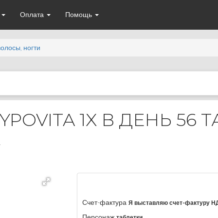
а
Оплата
Помощь
волосы, ногти
POVITA 1X В ДЕНЬ 56 Т
А
Счет-фактура
Я выставляю счет-фактуру Н
Персонаж
таблетки