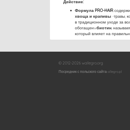
Действие:
Формула PRO-HAIR
содержи
хвоща и крапивы
-травы, 
в традиционном уходе за во
обогащенw
биотин
, называ
который влияет на правиль
© 2012-2026 wallegro.org
Посредник с польского сайта allegro.pl