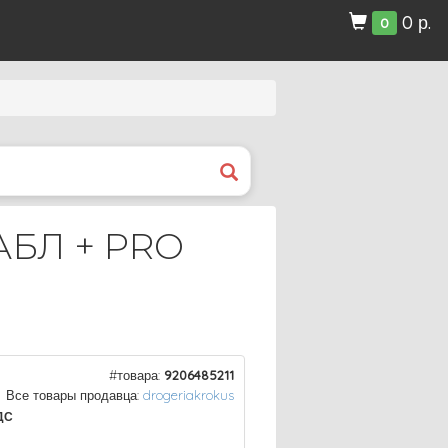
0 р.
0
АБЛ + PRO
#товара:
9206485211
Все товары продавца:
drogeriakrokus
ДС