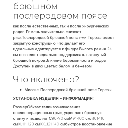
брюшном
послеродовом поясе
как после естественных, так и после хирургических
родов. Ремень значительно снижает
рискПослеродовой брюшной пояс г-жи Терезы имеет
закрытую конструкцию, что делает его
идеальным.адаптируется к фигуре.Высота ремня 24
см позволяет идеально поддерживать натянутый
брюшной покров.Влияние беременности и родов.
Доступен в двух цветах: белом и бежевом.
Что включено?
Миссис. Послеродовой брюшной пояс Терезы.
УСТАНОВКА ИЗДЕЛИЯ – ИНФОРМАЦИЯ:
РазмерОбхват талиивозникновения
послеоперационных грыж, укрепляет брюшную
стенку и позволяетС80-90 смМ91-100 смл101-110
смXL111-120 смXXL121-140 смбыстрое восстановление