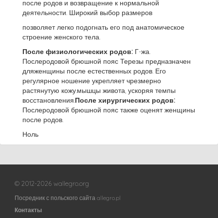
после родов и возвращение к нормальной
деятельности. Широкий выбор размеров
позволяет легко подогнать его под анатомическое
строение женского тела.
После физиологических родов:
Г-жа.
Послеродовой брюшной пояс Терезы предназначен
дляженщины после естественных родов. Его
регулярное ношение укрепляет чрезмерно
растянутую кожу.мышцы живота, ускоряя темпы
восстановления.
После хирургических родов:
Послеродовой брюшной пояс также оценят женщины
после родов.
Ноль
© 2012-2026 wallegro.org
Посредник с польского сайта allegro.pl
Контакты