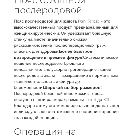
Пояс брюшной
послеродовой
Пояс послеродовой для живота Pani Teresa – это
высококачественный продукт, предназначенный для
женщин.хирургический. Он удерживает брюшную
стенку на месте, значительно снижая
рисквозникновение послеоперационных грыж,
опасных для здоровья.
Более быстрое
возвращение к прежней фигуре:
Систематическое
ношение послеродового брюшного
поясазначительно ускоряет регенерацию тканей
после родов, а значит – возвращение к нормальным
тканямдеятельность и фигура до
беременности.
Широкий выбор размеров:
Послеродовой брюшной пояс миссис Тереза ​​
доступен в пяти размерах.размеры – от S до XXL.
Благодаря этому его можно идеально подогнать под
индивидуальное анатомическое состояние.строение
тела каждой женщины.
Операция на