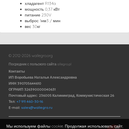
хладагент R134a
мощность 0,37 кВт
питание 230V
выброс 1нм3 / мин
вес 30кг
© 2012-2026 wallegro.org
Посредник с польского сайта allegro.pl
Контакты
ИП Воробьева Наталья Александровна
ИНН 390705644610
ОГРНИП 326390000040631
Почтовый адрес: 236005 Калининград, Коммунистическая 26
Тел:
+7 911 460-30-16
E-mail:
sales@wallegro.ru
Мы используем файлы cookie. Продолжая использовать сайт,
Договор оферты