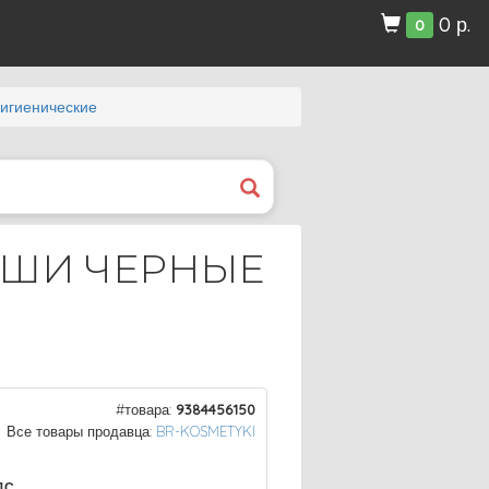
0 р.
0
игиенические
ЫШИ ЧЕРНЫЕ
#товара:
9384456150
Все товары продавца:
BR-KOSMETYKI
ДС