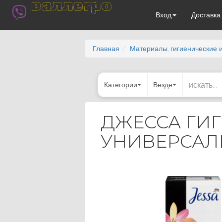
валлегро
Вход
Доставк
Главная
Материалы, гигиенические 
Категории
Везде
ДЖЕССА ГИ
УНИВЕРСАЛЬ