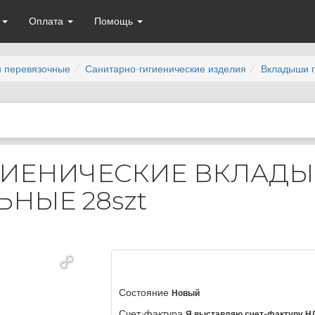
а
Оплата
Помощь
и перевязочные
Санитарно-гигиенические изделия
Вкладыши г
ГИЕНИЧЕСКИЕ ВКЛАД
НЫЕ 28szt
Состояние
Новый
Счет-фактура
Я выставляю счет-фактуру Н