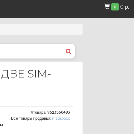
0 р.
0
 ДВЕ SIM-
#товара:
9523550493
Все товары продавца:
mediaabc
ры