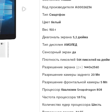
Код производителя
А00026236
Тип
Смартфон
Цвет
белый
Вес
150 г
Диагональ экрана
5,2 дюйма
Тип дисплея
АМОЛЕД
Сенсорный экран
да
Плотность пикселей
564 пикселей на дюйм
Разрешение экрана (px)
1440x2560
Разрешение камеры заднего
20 Мп
Разрешение фронтальной камеры
5 Мп
Процессор
Квалкомм Snapdragon 808
Частота процессора
1.8 Ггц
Количество ядер процессора
Шесть