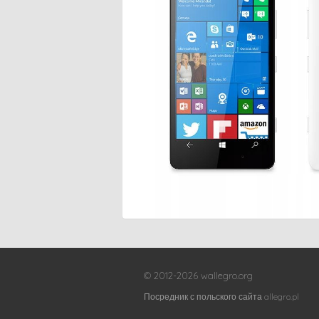
© 2012-2026 wallegro.org
Посредник с польского сайта allegro.pl