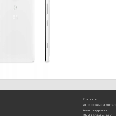
Контакты
ИП Воробьева Натал
Александровна
ИНН 390705644610