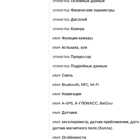
этикетка
Основные данные
этикетка
Физические параметры
этикетка
Дисплей
этикетка
Камера
имя
Функции камеры
имя
вспышка, зум
этикетка
Процессор
этикетка
Подробные данные
имя
Связь
имя
Bluetooth, NFC, Wi-Fi
имя
Навигация
имя
A-GPS, А-ГЛОНАСС, BeiDou
имя
Датчики
имя
акселерометр, датчик приближения, датч
датчик магнитного поля (Холла)
имя
Особенности