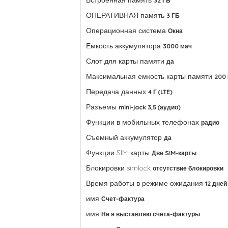
Встроенная память
32 ГБ
ОПЕРАТИВНАЯ память
3 ГБ
Операционная система
Окна
Емкость аккумулятора
3000 мач
Слот для карты памяти
да
Максимальная емкость карты памяти
200
Передача данных
4 Г (LTE)
Разъемы
mini-jack 3,5 (аудио)
Функции в мобильных телефонах
радио
Съемный аккумулятор
да
Функции SIM-карты
Две SIM-карты
Блокировки simlock
отсутствие блокировки
Время работы в режиме ожидания
12 дней
имя
Счет-фактура
имя
Не я выставляю счета-фактуры