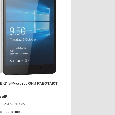
КИ SIM-карты, ОНИ РАБОТАЮТ
ЗЫК.
лением WINDOWS.
исании выше.