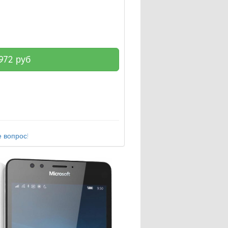
972
руб
 вопрос!