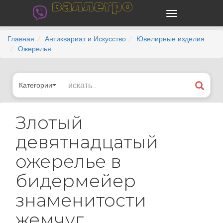
валлегро
Главная
Антиквариат и Искусство
Ювелирные изделия
Ожерелья
Категории
Злотый
девятнадцатый
ожерелье в
бидермейер
знаменитости
жемчуг