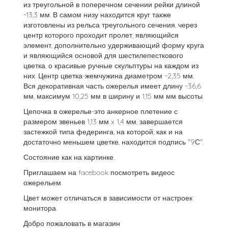
из треугольной в поперечном сечении рейки длиной
~13,3 мм. В самом низу находится круг также
изготовлены из рельса треугольного сечения, через
центр которого проходит пролет, являющийся
элемент, дополнительно удерживающий форму круга
и являющийся основой для шестилепесткового
цветка, о красивые ручные скульптуры на каждом из
них. Центр цветка-жемчужина диаметром ~2,35 мм.
Вся декоративная часть ожерелья имеет длину ~36,6
мм, максимум 10,25 мм в ширину и 1,15 мм мм высоты.
Цепочка в ожерелье-это анкерное плетение с
размером звеньев 1,13 мм x 1,4 мм, завершается
застежкой типа федеринга, на которой, как и на
достаточно меньшем цветке, находится подпись "9С".
Состояние как на картинке.
Приглашаем на facebook посмотреть видеос
ожерельем.
Цвет может отличаться в зависимости от настроек
монитора.
Добро пожаловать в магазин