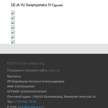
DEJA VU Świętojańska 51 Гдыня
© 2012-2026 wallegro.org
Посредник с польского сайта allegro.pl
Контакты
ИП Воробьева Наталья Александровна
ИНН 390705644610
ОГРНИП 326390000040631
Почтовый адрес: 236005 Калининград, Коммунистическая 26
Тел:
+7 911 460-30-16
E-mail:
sales@wallegro.ru