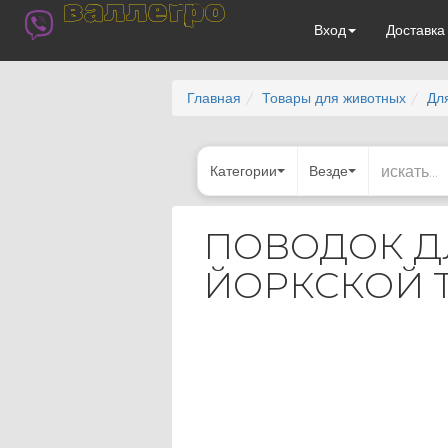
валлегро
Вход
Доставк
Главная
Товары для животных
Дл
Категории
Везде
ПОВОДОК Д
ЙОРКСКОЙ 