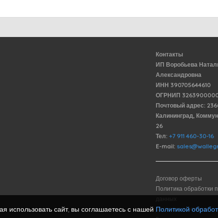
Контакты
ИП Воробьева Натал
Александровна
ИНН 390705644610
ОГРНИП 3263900000
Почтовый адрес: 23
Калининград, Комму
26
Тел:
+7 911 460-30-16
E-mail:
sales@wallegr
Договор оферты
Политика обработки 
данных
я использовать сайт, вы соглашаетесь с нашей
Политикой обрабо
Доставка и оплата