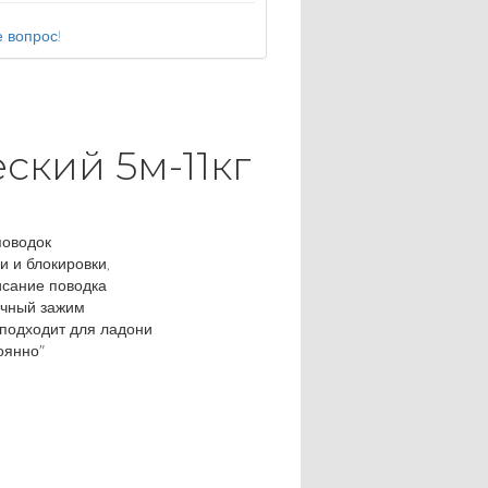
 вопрос!
ский 5м-11кг
поводок
и и блокировки,
сание поводка
очный зажим
 подходит для ладони
оянно"