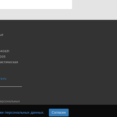
ья
40631
6005
нистическая
o.ru
персональных
тки персональных данных
.
Согласен