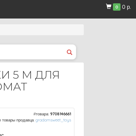
0 р.
0
 5 М ДЛЯ
ОМАТ
#товара:
9708146661
е товары продавца:
gradamsweet_toys
ДС