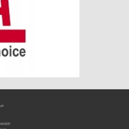
ья
40631