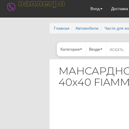
валлегро
Вход
Доставк
Главная
Автомобили
Части для м
Категории
Везде
МАНСАРДНО
40х40 FIAM