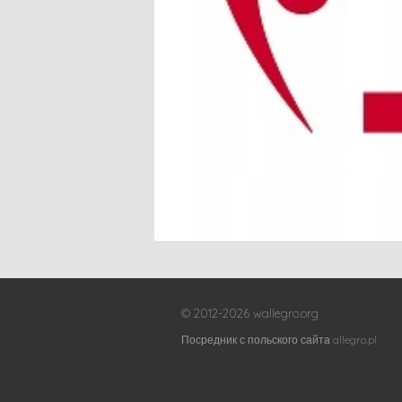
© 2012-2026 wallegro.org
Посредник с польского сайта allegro.pl