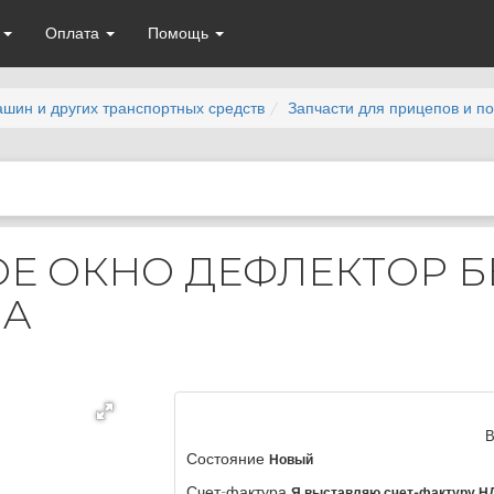
а
Оплата
Помощь
ашин и других транспортных средств
Запчасти для прицепов и п
Е ОКНО ДЕФЛЕКТОР Б
MA
В
Состояние
Новый
Счет-фактура
Я выставляю счет-фактуру Н