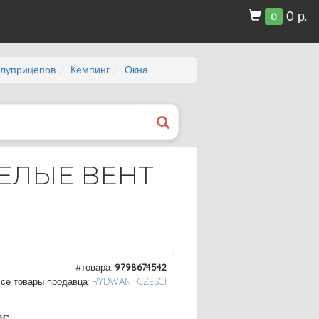
0 р.
0
олуприцепов
Кемпинг
Окна
ЕЛЫЕ ВЕНТ
#товара:
9798674542
се товары продавца:
RYDWAN_CZESCI
ДС