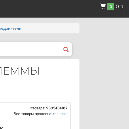
0 р.
0
оединители
КЛЕММЫ
#товара:
9895404187
Все товары продавца:
ms-tools
ДС