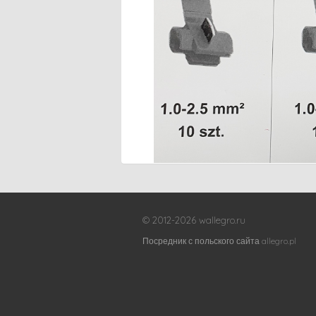
© 2012-2026 wallegro.ru
Посредник с польского сайта allegro.pl