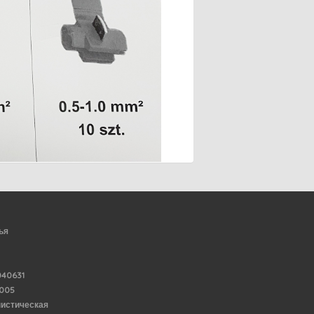
ья
40631
6005
нистическая