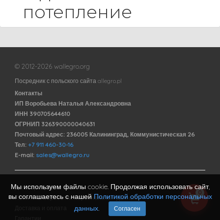
потепление
© 2012-2026 wallegro.org
Посредник с польского сайта allegro.pl
Контакты
ИП Воробьева Наталья Александровна
ИНН 390705644610
ОГРНИП 326390000040631
Почтовый адрес: 236005 Калининград, Коммунистическая 26
Тел:
+7 911 460-30-16
E-mail:
sales@wallegro.ru
Мы используем файлы cookie. Продолжая использовать сайт,
Договор оферты
0
вы соглашаетесь с нашей
Политикой обработки персональных
Политика обработки персональных данных
данных
.
Доставка и оплата
Согласен
Гарантии