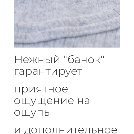
Нежный "банок"
гарантирует
приятное
ощущение на
ощупь
и дополнительное