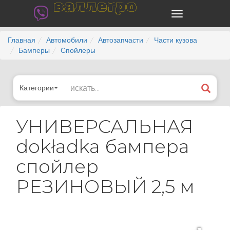
валлегро
Главная
Автомобили
Автозапчасти
Части кузова
Бамперы
Спойлеры
Категории
УНИВЕРСАЛЬНАЯ
dokładka бампера
спойлер
РЕЗИНОВЫЙ 2,5 м