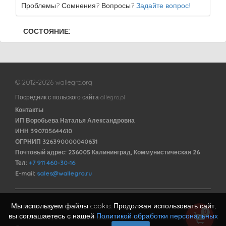
Проблемы? Сомнения? Вопросы?
Задайте вопрос!
СОСТОЯНИЕ:
© 2012-2026 wallegro.org
Посредник с польского сайта allegro.pl
Контакты
ИП Воробьева Наталья Александровна
ИНН 390705644610
ОГРНИП 326390000040631
Почтовый адрес: 236005 Калининград, Коммунистическая 26
Тел:
+7 911 460-30-16
E-mail:
sales@wallegro.ru
Мы используем файлы cookie. Продолжая использовать сайт,
Договор оферты
0
вы соглашаетесь с нашей
Политикой обработки персональных
Политика обработки персональных данных