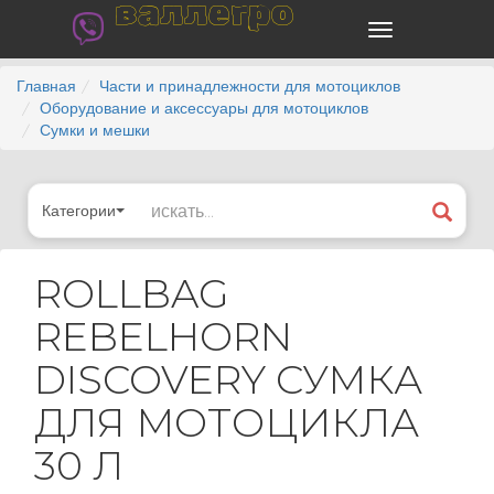
валлегро
Главная
Части и принадлежности для мотоциклов
Оборудование и аксессуары для мотоциклов
Сумки и мешки
Категории
ROLLBAG
REBELHORN
DISCOVERY СУМКА
ДЛЯ МОТОЦИКЛА
30 Л