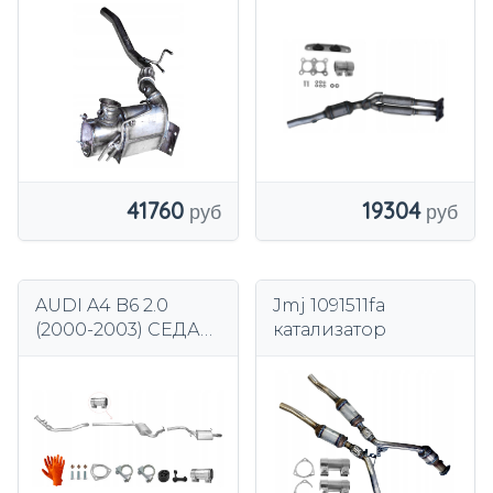
DPF сажевый
замена легковым
фильтр
автомобилям.
Volkswagen Passat
2.0 TDI
41760
19304
AUDI A4 B6 2.0
Jmj 1091511fa
(2000-2003) СЕДАН
катализатор
+ КОМБИ-
ВЫХЛОПНАЯ
СИСТЕМА