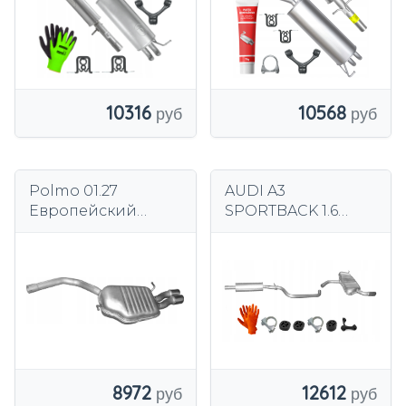
10316
10568
Polmo 01.27
AUDI A3
Европейский
SPORTBACK 1.6
концевой
75kW (2004-6/2008)
глушитель
5D ЦЕНТРАЛЬНЫЙ
ГЛУШИТЕЛЬ
8972
12612