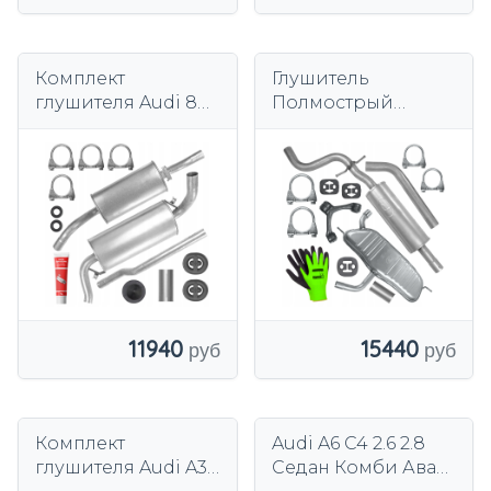
Комплект
Глушитель
глушителя Audi 80
Полмострый
B3 1.4 1.6 1.8 2.0 1.6 TD
комплектный для
1.9 86-91 Седан
Audi A3 8P 1.6 2003-
Кабриолет
2013 гг.
11940
15440
Комплект
Audi A6 C4 2.6 2.8
глушителя Audi A3
Седан Комби Авант