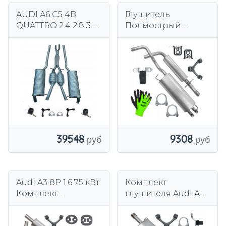
AUDI A6 C5 4B
Глушитель
QUATTRO 2.4 2.8 3.0
Полмострый
4.2 97-04
комплектный для
ГЛУШИТЕЛИ
Audi A3 8L 1.6 1996-
ЦЕНТРАЛЬНЫЙ
2003 гг.
ГЛУШИТЕЛЬ
39548
9308
Audi A3 8P 1.6 75 кВт
Комплект
Комплект
глушителя Audi A4
глушителя 2003-
B6 B7 2.0 96 KW
2012 гг.
2000-2008 Sedan