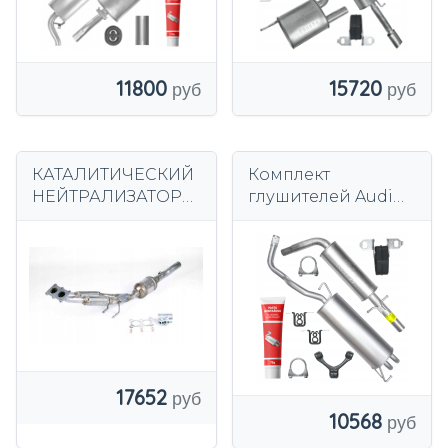
11800
15720
КАТАЛИТИЧЕСКИЙ
Комплект
НЕЙТРАЛИЗАТОР
глушителей Audi
AUDI A3 SEAT ALTEA
A3 8L 1.6 75 кВт 1996-
VW TOURAN GOLF
2003 хэтчбек
V 1.6
17652
10568