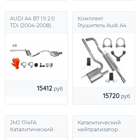
AUDI A4 B7 1.9 2.0
Комплект
TDi (2004-2008)
Глушитель Audi A4
седан универсал
B5 Седан 1.8
глушитель
Универсал Avant
средний конец
15412
15720
JMJ 1114FA
Каталитический
Каталитический
нейтрализатор
нейтрализатор
JMJ, европейская