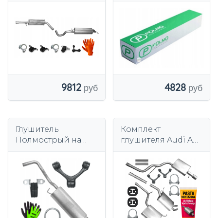
для Audi A3 1.8
глушитель
Turbo 1996-2003 гг.
9812
4828
Глушитель
Комплект
Полмострый на
глушителя Audi A4
Audi A3 8L 1.6 1996-
B7 1.8 T KOMBI
2003 гг. с
SEDAN 2004 - 2009
установочным
г.в.
комплектом