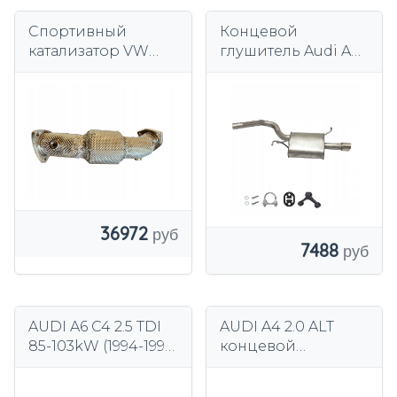
Спортивный
Концевой
катализатор VW
глушитель Audi A4
Audi 1.8T Евро 4
2000- 2.0 130 л.с. ALT
36972
7488
AUDI A6 C4 2.5 TDI
AUDI A4 2.0 ALT
85-103kW (1994-1997
концевой
годы) ГЛУШИТЕЛИ
глушитель+
ЦЕНТРАЛЬНЫЙ