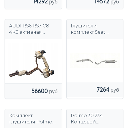
14292
14572
AUDI RS6 RS7 C8
Глушители
4K0 активная
комплект Seat
выхлопная система
Leon, VW golf IV,
глушитель
Audi A3 а / м1,6
выхлопной
наконечник
задний
7264
56600
Комплект
Polmo 30.234
глушителя Polmo
Концевой