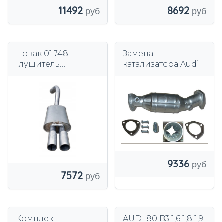
11492
8692
Новак 01.748
Замена
Глушитель
катализатора Audi
концевой
A4 B5 B6 B7 VW
Passat 1.6 1.8 2.0 с
глушителем
9336
7572
Комплект
AUDI 80 B3 1,6 1,8 1,9