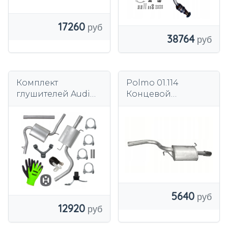
17260
38764
Комплект
Polmo 01.114
глушителей Audi
Концевой
A4 B7 04–08 2.0
глушитель
Sedan Kombi Avant
5640
12920