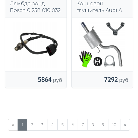
Лямбда-зонд
Концевой
Bosch 0 258 010 032
глушитель Audi A4
B6 00-04 2.0 Седан
Комби
5864
7292
«
1
2
3
4
5
6
7
8
9
10
»