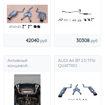
средний конец
ВЫХЛОПНЫХ
глушитель ki-
ГЛУШИТЕЛЕЙ
100mm
КОНЦОВАЯ
ЦЕНТРАЛЬНАЯ
ТРУБА
42040
30308
Активный
AUDI A4 B7 2.0 TFSI
концевой
QUATTRO
глушитель audi a3
ГЛУШИТЕЛИ
8v s3 8v
ЦЕНТРАЛЬНЫЙ
ГЛУШИТЕЛЬ ki-
100mm