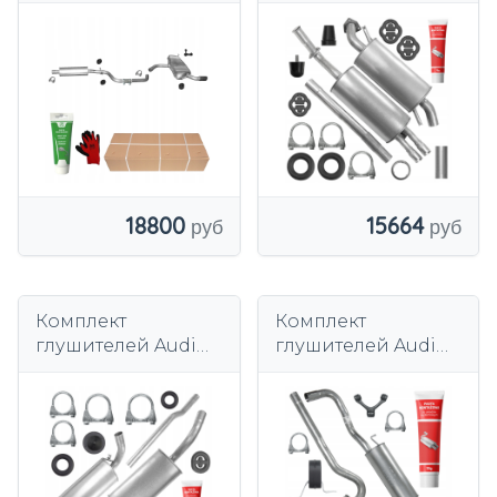
8P1 1.6 4414
Комплект
глушителя
18800
15664
Комплект
Комплект
глушителей Audi
глушителей Audi
80 B3 1.4 1.6 1.8 2.0 1.6
A4 B5 1.8 92 кВт
TD 1.9 D 1.9 TD седан
1994-2001 седан
кабриолет
универсал Avant