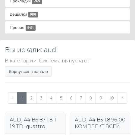
Прокладки
9999
Вешалки
9999
Прочие
5491
Вы искали: audi
В категории: Система выпуска ог
Вернуться в начало
«
1
2
3
4
5
6
7
8
9
10
»
AUDI A4 B6 B7 1,8 T
AUDI A4 B5 1.8 96-00
1,9 TDI quattro
КОМПЛЕКТ ВСЕЙ
глушители
СИСТЕМЫ