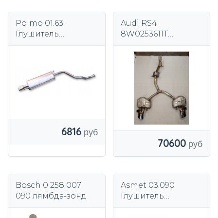
Polmo 01.63
Audi RS4
Глушитель
8W0253611T
концевой
8W0253612E
8W0253411AD
Полная система
глушителя
6816
70600
Bosch 0 258 007
Asmet 03.090
090 лямбда-зонд
Глушитель
концевой