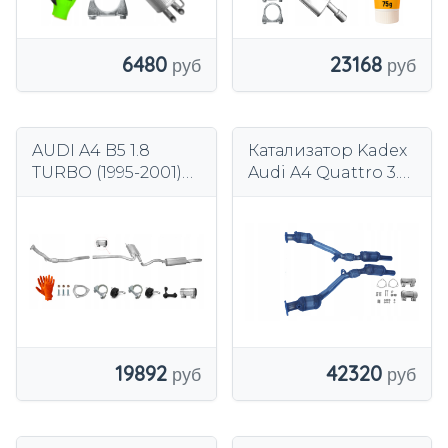
6480
23168
AUDI A4 B5 1.8
Катализатор Kadex
TURBO (1995-2001)
Audi A4 Quattro 3.0i
СЕДАН + КОМБИ-
ASN AVK
ВЫХЛОПНАЯ
СИСТЕМА
19892
42320