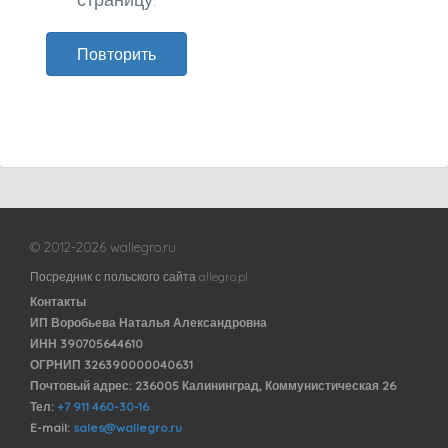
Повторить
© 2012-2026 wallegro.ru
Посредник с польского сайта allegro.pl
Контакты
ИП Воробьева Наталья Александровна
ИНН 390705644610
ОГРНИП 326390000040631
Почтовый адрес: 236005 Калининград, Коммунистическая 26
Тел:
+7 911 460-30-16
E-mail:
sales@wallegro.ru