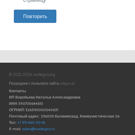
Повторить
© 2012-2026 wallegro.org
Посредник с польского сайта allegro.pl
Контакты
ИП Воробьева Наталья Александровна
ИНН 390705644610
ОГРНИП 326390000040631
Почтовый адрес: 236005 Калининград, Коммунистическая 26
Тел:
+7 911 460-30-16
E-mail:
sales@wallegro.ru