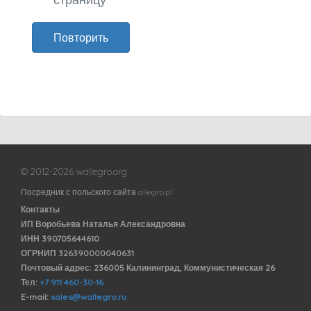
Повторить
© 2012-2026 wallegro.org
Посредник с польского сайта allegro.pl
Контакты
ИП Воробьева Наталья Александровна
ИНН 390705644610
ОГРНИП 326390000040631
Почтовый адрес: 236005 Калининград, Коммунистическая 26
Тел:
+7 911 460-30-16
E-mail:
sales@wallegro.ru