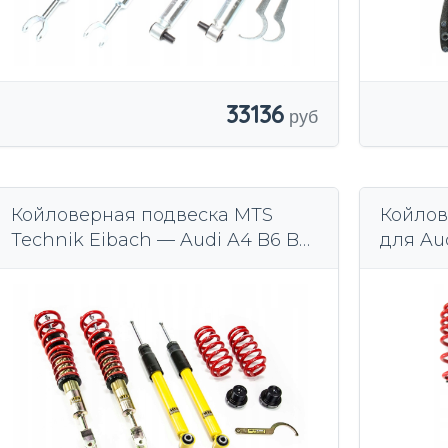
33136
Койловерная подвеска MTS
Койлов
Technik Eibach — Audi A4 B6 B7
для Aud
— 8E FWD Quattro
регули