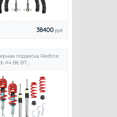
38400
ерная подвеска Redline
i A4 B6 B7,
руемая спортивная