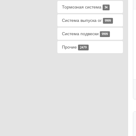
Тормозная система
34
Система выпуска ог
9999
Система подвески
9999
Прочие
2479