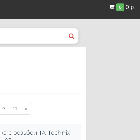
0 р.
0
9
10
»
ка с резьбой TA-Technix