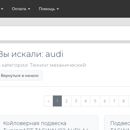
а
Оплата
Помощь
Вы искали: audi
 категории: Тюнинг механический
Вернуться в начало
«
1
2
3
4
5
6
7
8
Койловерная подвеска
Подвес