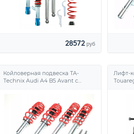
28572
Койловерная подвеска TA-
Лифт-к
Technix Audi A4 B5 Avant с
Touare
занижением 35–65 мм
Q7
передним приводом