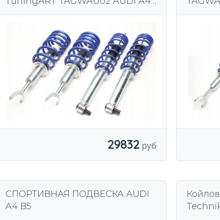
TuningART TAGWAU02 AUDI A4
TAGWA
B5 8D2/8D5
29832
СПОРТИВНАЯ ПОДВЕСКА AUDI
Койлов
A4 B5
Techni