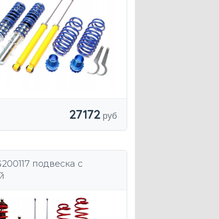
27172
200117 подвеска с
й