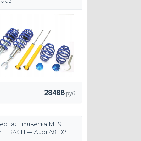
U03
28488
ерная подвеска MTS
k EIBACH — Audi A8 D2