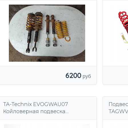
6200
TA-Technix EVOGWAU07
Подвес
Койловерная подвеска
TAGW
Audi/Seat