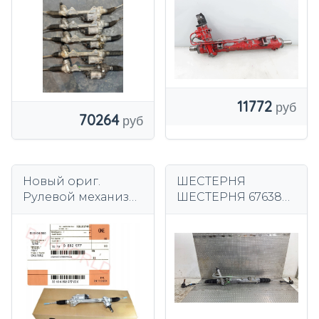
11772
70264
Новый ориг.
ШЕСТЕРНЯ
Рулевой механизм
ШЕСТЕРНЯ 6763807
OE BMW F22 от
BMW E81 E82 E87
официального
E88 3 E90 E91 E92
дилера.
E93