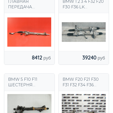
ГЛАВНАЯ
BMW 1 2 3 4 F32 F20
ПЕРЕДАЧА
F30 F36 LK
ТРАНСМИССИИ EU
ТРАНСМИССИЯ
BMW E46 1.9i 118 л.с.
ШЕСТЕРНЯ
97-03
8412
39240
BMW 5 F10 F11
BMW F20 F21 F30
ШЕСТЕРНЯ
F31 F32 F34 F36
ТРАНСМИССИИ
РУЛЕВОЙ ПРИВОД
ЕВРОПА 6777770
6868920