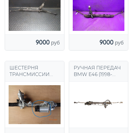
9000
9000
ШЕСТЕРНЯ
РУЧНАЯ ПЕРЕДАЧ
ТРАНСМИССИИ
BMW E46 (1998-
ДВИГАТЕЛЬ BMW
2001) 7852501486
F10 F01 F02 F07
7852974490 1096907
DYNAMIC ACTIV.
ЕВРОПА