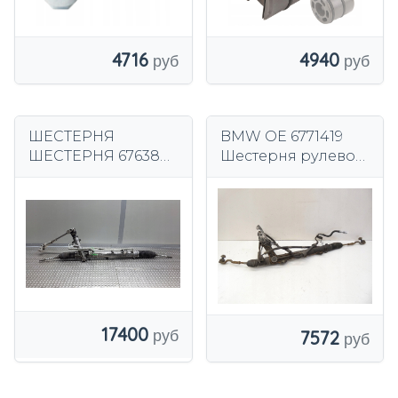
4716
4940
ШЕСТЕРНЯ
BMW OE 6771419
ШЕСТЕРНЯ 6763807
Шестерня рулевой
BMW E81 E82 E87
рейки
E88 3 E90 E91 E92
E93
17400
7572