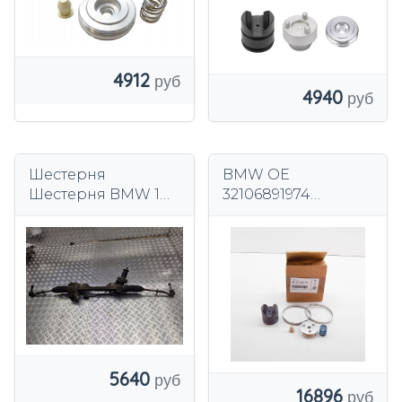
4912
4940
Шестерня
BMW OE
Шестерня BMW 1
32106891974
E87 E90 E91 6783121
комплект для
ремонта
трансмиссии
5640
16896