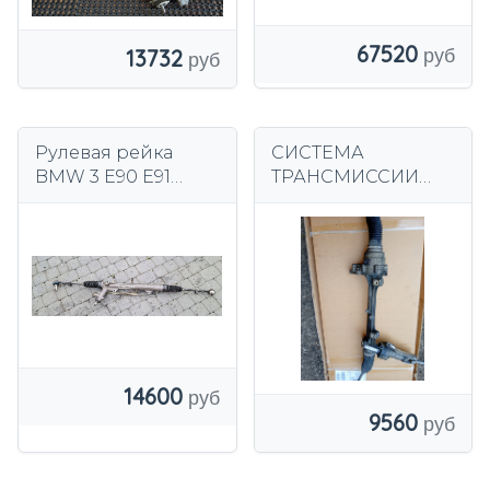
67520
13732
Рулевая рейка
СИСТЕМА
BMW 3 E90 E91
ТРАНСМИССИИ
Европа
BMW F20 F21 F30
F31 F32 F33 F34 F36
14600
9560