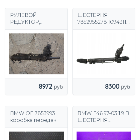
РУЛЕВОЙ
ШЕСТЕРНЯ
РЕДУКТОР,
7852955278 1094311
КОЛЁСНАЯ
Bmw Series 5 IV
РЕДУКТОР BMW
(1995-2003) E39
E46 1140956
8972
8300
BMW OE 7853993
BMW E46 97-03 1.9 B
коробка передач
ШЕСТЕРНЯ
РУЛЕВОГО
ШЕСТЕРНА 6753434