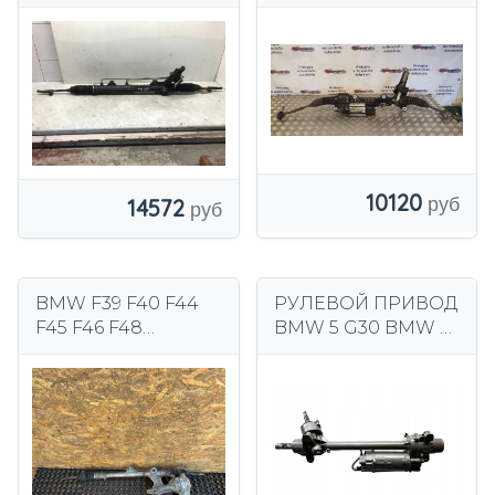
028-0080-058-101
7806974517
10120
14572
BMW F39 F40 F44
РУЛЕВОЙ ПРИВОД
F45 F46 F48
BMW 5 G30 BMW 7
ШЕСТЕРНЯ
G11 G12 32106888558
ЕВРОПА 6892304-
01 19071310