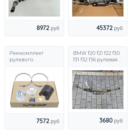
8972
45372
Ремкомплект
BMW f20 f21 f22 f30
рулевого
f31 f32 f36 рулевая
механизма
рейка рулевой
Автокомп
механизм
3680
7572