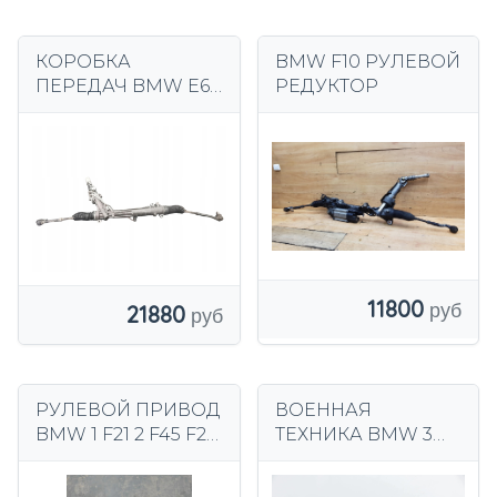
КОРОБКА
BMW F10 РУЛЕВОЙ
ПЕРЕДАЧ BMW E60
РЕДУКТОР
E61 E63 E64
7853501232
ЕВРОПА
11800
21880
РУЛЕВОЙ ПРИВОД
ВОЕННАЯ
BMW 1 F21 2 F45 F23
ТЕХНИКА BMW 3
F22 F23 F87 3 4
(E46) 7852501656
Проверено ОК