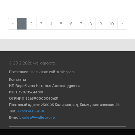
«
1
2
3
4
5
6
7
8
9
10
»
© 2012-2026 wallegro.org
Посредник с польского сайта allegro.pl
Контакты
ИП Воробьева Наталья Александровна
ИНН 390705644610
ОГРНИП 326390000040631
Почтовый адрес: 236005 Калининград, Коммунистическая 26
Тел:
+7 911 460-30-16
E-mail:
sales@wallegro.ru