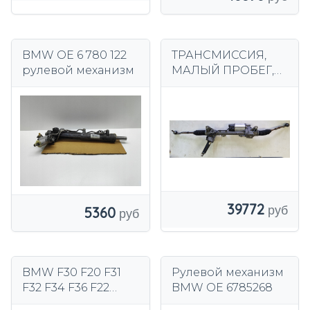
BMW OE 6 780 122
ТРАНСМИССИЯ,
рулевой механизм
МАЛЫЙ ПРОБЕГ,
ПРОВЕРЕНА, OE
7806974795 BMW
F10 F11
39772
5360
BMW F30 F20 F31
Рулевой механизм
F32 F34 F36 F22
BMW OE 6785268
Руль LK