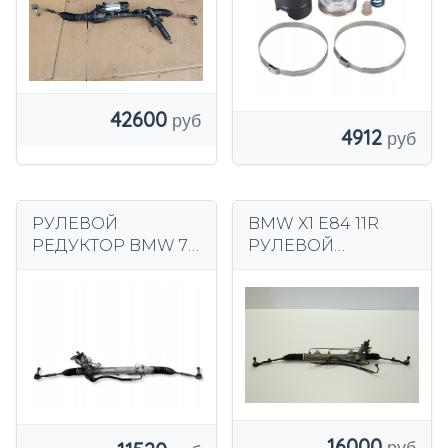
42600
4912
РУЛЕВОЙ
BMW X1 E84 11R
РЕДУКТОР BMW 7
РУЛЕВОЙ
F01 F02 F03 F04 X-
РЕДУКТОР
DRIVE 6788641
ЕВРОПА 6763807
ЕВРОПА
16000