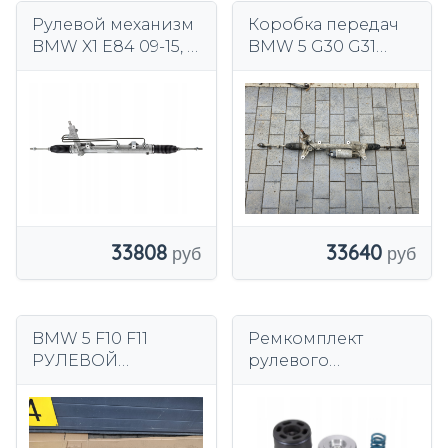
Рулевой механизм
Коробка передач
BMW X1 E84 09-15, 1
BMW 5 G30 G31
E81-88 04-11, 3 E90-
6891861-02
93 05-12
33808
33640
BMW 5 F10 F11
Ремкомплект
РУЛЕВОЙ
рулевого
РЕДУКТОР
механизма BMW
ЕВРОПА 6864846
EPSF30 32106891974
6891974