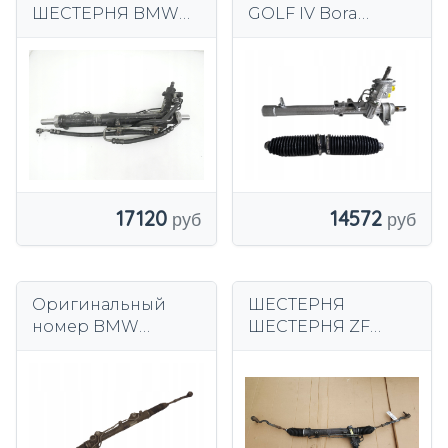
ШЕСТЕРНЯ BMW
GOLF IV Bora
E90 0280080058101
OCTAVIA LEON
6763807
TOLEDO II AUDI A3
17120
14572
Оригинальный
ШЕСТЕРНЯ
номер BMW
ШЕСТЕРНЯ ZF
6780122 7853993328
7852974712 6757650
BMW 3 E46
ПОДЪЕМ 01-