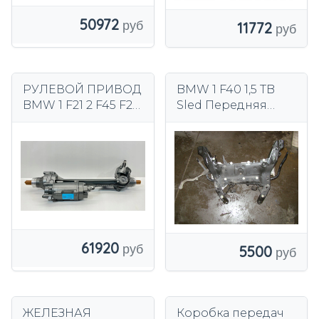
50972
11772
РУЛЕВОЙ ПРИВОД
BMW 1 F40 1,5 TB
BMW 1 F21 2 F45 F23
Sled Передняя
F22 F23 F87 3 4
подвеска, рулевая
рейка 6872729
61920
5500
ЖЕЛЕЗНАЯ
Коробка передач