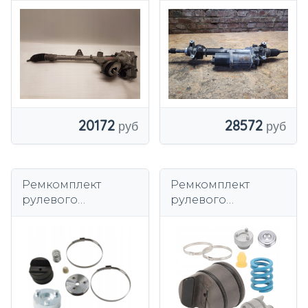
5A5B006 UQ
11213381 ЕВРОПА
20172
28572
Ремкомплект
Ремкомплект
рулевого
рулевого
механизма Mertt
механизма
для BMW F20 F21
коробки передач
F22 F23
BMW F20 F30 X1 X3
X4