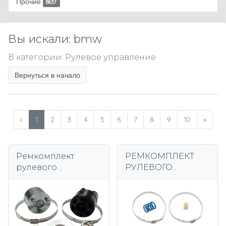
Прочие
8637
Вы искали: bmw
В категории: Рулевое управление
Вернуться в начало
«
1
2
3
4
5
6
7
8
9
10
»
Ремкомплект
РЕМКОМПЛЕКТ
рулевого
РУЛЕВОГО
механизма Ertons
ПРИВОДА BMW
из 7 предметов для
F20 F30 X1 X3 X4
BMW