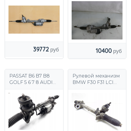
Трансмиссия
39772
10400
PASSAT B6 B7 B8
Рулевой механизм
GOLF 5 6 7 8 AUDI
BMW F30 F31 LCI
A3 A4 A5 A6 A7 A8
6881069 EU
ШЕСТЕРНЯ
ШЕСТЕРНЯ
ТРАНСМИССИЯ