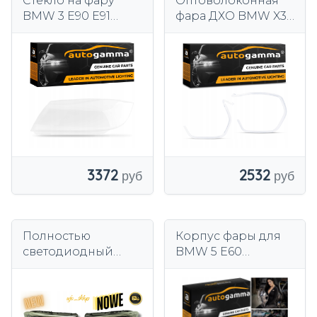
Стекло на фару
Оптоволоконная
BMW 3 E90 E91
фара ДХО BMW X3
Галоген 04-07
X4 G02 G02 (17-21)
Левая
Левая
3372
2532
Полностью
Корпус фары для
светодиодный
BMW 5 E60
передний фонарь
Подъемные лампы,
BMW 7 G11 G12
нерулевой левый
левый + правый