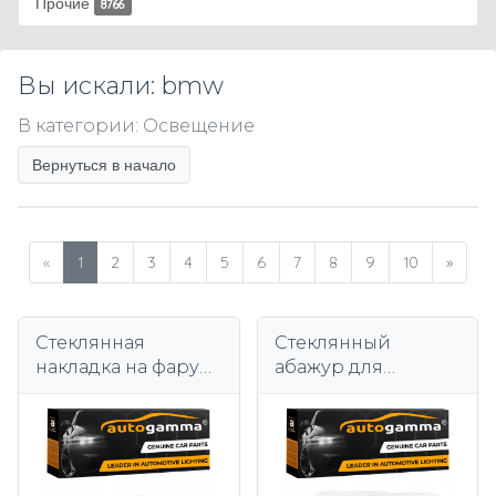
Прочие
8766
Вы искали: bmw
В категории: Освещение
Вернуться в начало
«
1
2
3
4
5
6
7
8
9
10
»
Стеклянная
Стеклянный
накладка на фару
абажур для
BMW 3 Series E92
автомобильных
E93 (06-10) Левая
фар BMW 1 серии
F20 (11-15) левый