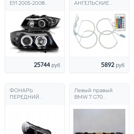
E91 2005-2008
АНГЕЛЬСКИЕ
черные Sonar
ГЛАЗКИ ДХО BMW
передние H7/H1
LED RGB SMD 16
светодиодные
ЦВЕТОВ E36 E38
кольца
E39 E46 131 мм 146
мм
5892
25744
ФОНАРЬ
Левый правый
ПЕРЕДНИЙ
BMW 7 G70
ПРАВЫЙ LED BMW
Светодиодные
X1 U11 4A27826 EU
дневные ходовые
ЧЕРНЫЙ OEM
огни
ОРИГИНАЛ