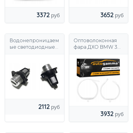
3372
3652
Водонепроницаем
Оптоволоконная
ые светодиодные
фара ДХО BMW 3
лампы 12 Вт 6500 К
GT F34 Lift (16-20)
для BMW 3 E90 E91
Правая
2 шт.
2112
3932