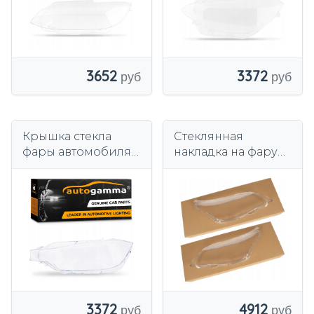
3652
3372
Крышка стекла
Стеклянная
фары автомобиля
накладка на фару
лампы BMW 3
Vega левая+правая,
серии F30 F31
BMW 5 E60/E61 03-
левая сторона
10
3372
4912