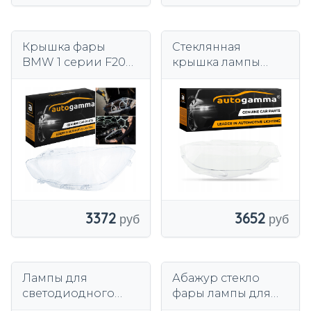
Крышка фары
Стеклянная
BMW 1 серии F20
крышка лампы
Lift 15-18 левая
фары BMW 4 Series
F32 F33 F36 F82 17-
20 Правая сторона
3372
3652
Лампы для
Абажур стекло
светодиодного
фары лампы для
проектора
BMW 3 серии E90