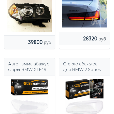
LCI COMPLETE
е ламп США ЕС |
OEM
Полная
светодиодная
адаптация
28320
39800
Авто гамма абажур
Стекло абажура
фары BMW X1 F49-
для BMW 2 Series
П
F45 F46 Tourer
(2014-2022) левое