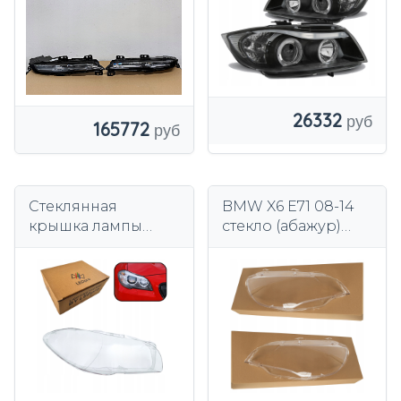
SWAROVSKI
26332
165772
Стеклянная
BMW X6 E71 08-14
крышка лампы
стекло (абажур)
фары автомобиля
фары левый и
для BMW F10 F11
правый 2 шт. KPL
2009-2017, правая