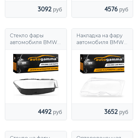
3092
4576
Стекло фары
Накладка на фару
автомобиля BMW 7
автомобиля BMW 3
серии G11/12 Lift 19
Series E46
Right
Coupe/Cabrio 98-01
Левая
4492
3652