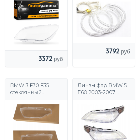
2х131 мм + 2х146 мм
для легковых
автомобилей
3792
3372
BMW 3 F30 F35
Линзы фар BMW 5
стеклянный
E60 2003-2007
абажур передняя
левая+правая
лампа L P в сборе