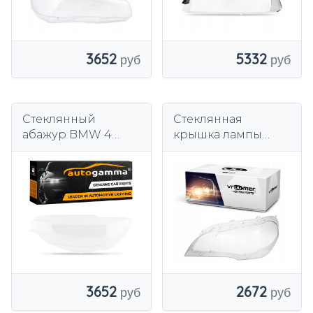
3652
5332
Стеклянный
Стеклянная
абажур BMW 4
крышка лампы
серии F32 F33 F36
фары BMW X5 E70
(13-17) левый
(2006 - 2013) левая
2672
3652