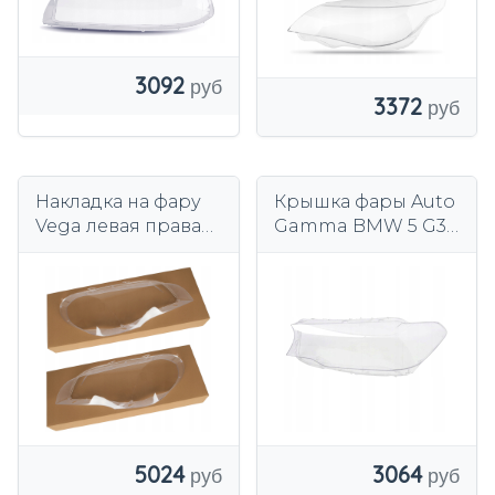
3092
3372
Накладка на фару
Крышка фары Auto
Vega левая правая
Gamma BMW 5 G30
пластик BMW X5
стекло лампы
E70 2006-2013 гг.
левое
5024
3064