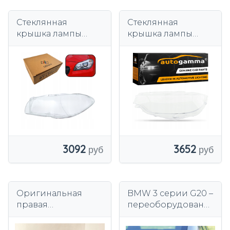
Стеклянная
Стеклянная
крышка лампы
крышка лампы
фары автомобиля
фары BMW 4 Series
для BMW F10 F11
F32 F33 F36 F82 17-
2009-2017 левая
20 Левая сторона
3092
3652
Оригинальная
BMW 3 серии G20 –
правая
переоборудовани
биксеноновая
е,
лампа BMW X3 E83
переоборудовани