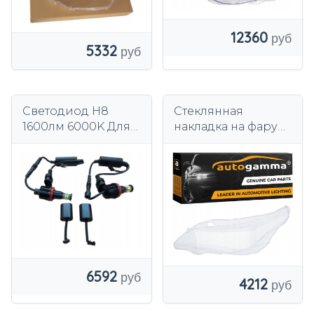
12360
5332
Светодиод H8
Стеклянная
1600лм 6000K Для
накладка на фару
BMW E88 E90 E91
BMW E60 High (03-
E60 E61 E63 E64 E84
10) левая
E70 E71 E72 E89
6592
4212