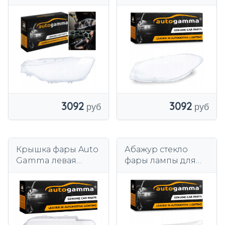
фары BMW 3 Series
лампы BMW 5 F10
F30 F31 Lift (15-19)
F11 левый
левая сторона
3092
3092
Крышка фары Auto
Абажур стекло
Gamma левая
фары лампы для
BMW 5 Series E39
BMW E60 (03-10)
(00-03)
левая сторона