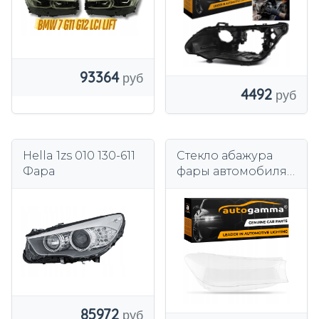
93364
4492
Hella 1zs 010 130-611
Стекло абажура
Фара
фары автомобиля
BMW 7 Series G11
G12 (15-18) Правое
85972