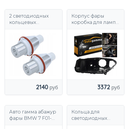
2 светодиодных
Корпус фары
кольцевых
коробка для лампы
габарита BMW 14
BMW 5 F10 F11
Вт, белые, Series 5
перед подъемом
E39 E60 E61 E87 E83
(10-13) левый
E53 E65
2140
3372
Авто гамма абажур
Кольца для
фары BMW 7 F01-
светодиодных
левый
прожекторов CCFL