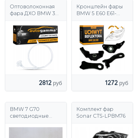
Оптоволоконная
Кронштейн фары
фара ДХО BMW 3
BMW 5 E60 E61-
E90 Lift (08-12)
ремкомплект л
Правая
2812
1272
BMW 7 G70
Комплект фар
светодиодные
Sonar CTS-LPBM76
лампы передняя
передняя правая
левая кристалл