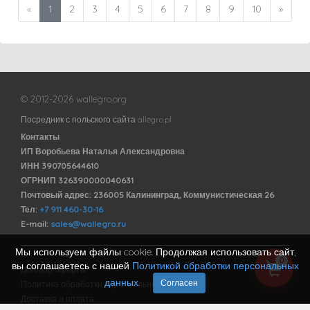
«
1
2
3
4
5
6
7
8
9
10
»
© 2012-2026 wallegro.org
Посредник с польского сайта allegro.pl
Контакты
ИП Воробьева Наталья Александровна
ИНН 390705644610
ОГРНИП 326390000040631
Почтовый адрес: 236005 Калининград, Коммунистическая 26
Тел:
+7 911 460-30-16
E-mail:
sales@wallegro.ru
Мы используем файлы cookie. Продолжая использовать сайт,
0
вы соглашаетесь с нашей
Политикой обработки персональных
Договор оферты
данных
.
Согласен
Политика обработки персональных данных
Доставка и оплата