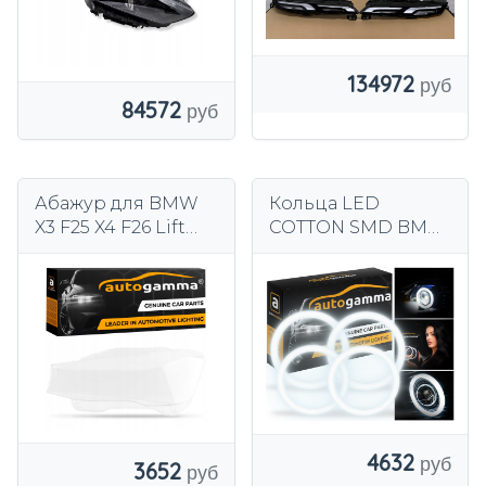
134972
84572
Абажур для BMW
Кольца LED
X3 F25 X4 F26 Lift
COTTON SMD BMW
(14-17) Левый
E92 фары дневного
света
4632
3652