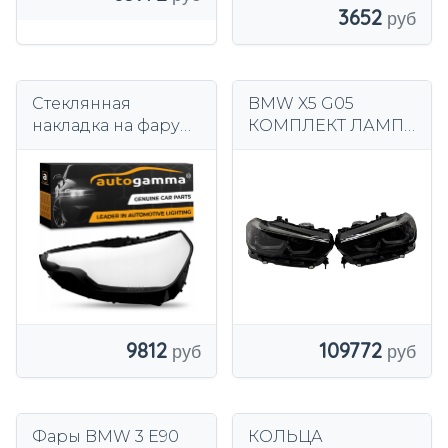
3652
Стеклянная
BMW X5 G05
накладка на фару
КОМПЛЕКТ ЛАМП
BMW 2 Series G42
ПОЛНОСТЬЮ
(2022+) Левая
СВЕТОДИОДНЫЙ
ЛЕВЫЙ ПРАВЫЙ
5A27986 5A27985
9812
109772
Фары BMW 3 E90
КОЛЬЦА