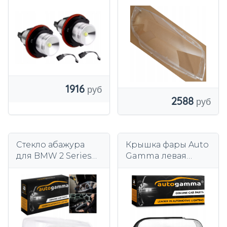
LH39B03W01
E91 ксеноновый
лифт правый
1916
2588
Стекло абажура
Крышка фары Auto
для BMW 2 Series
Gamma левая
F45 F46 Tourer
BMW 5 E39 Lift
(2014-2022) правое
2000-2004 гг.