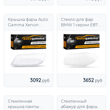
Крышка фары Auto
Стекло для фар
Gamma Xenon
BMW 1 серии E87
левая для BMW 3
E81 (06-11) левый
серии E90 E91
3092
3652
Стеклянная
Стеклянный
крышка лампы
абажур для фары