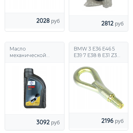
2028
2812
Масло
BMW 3 E36 E46 5
механической
E39 7 E38 8 E31 Z3
коробки передач
БУКСИРОВОЧНЫЙ
BMW MTF LT-5
КРЮК 72150141166
Fuchs 129103.01.IJ
72157203519
OEM 83222156969
2196
3092