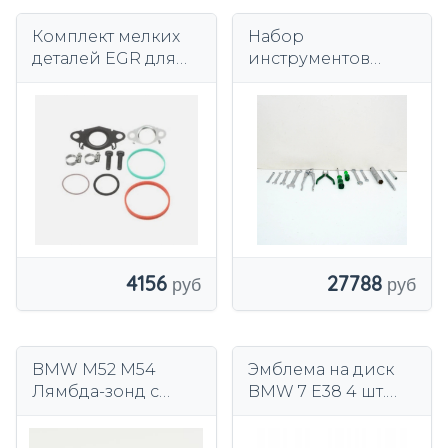
Комплект мелких
Набор
деталей EGR для
инструментов
BMW 11718490221
BMW 71111115329
Оригинал
4156
27788
BMW M52 M54
Эмблема на диск
Лямбда-зонд с
BMW 7 E38 4 шт.
предкатализаторо
36112228660 2228660
м BOSCH
ОРИГИНАЛ