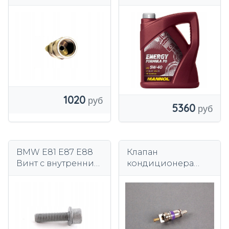
E46 E90 E91 E92 E93
BMW 5W-40 5L
5 E34 E39 E60
MANNOL 7913-5
OEM 81229407547
1020
5360
BMW E81 E87 E88
Клапан
Винт с внутренним
кондиционера
шестигранником 6
BMW E46 E70 E71
мм M8x1,25x30 мм
E81 E82 E83 E84
E87