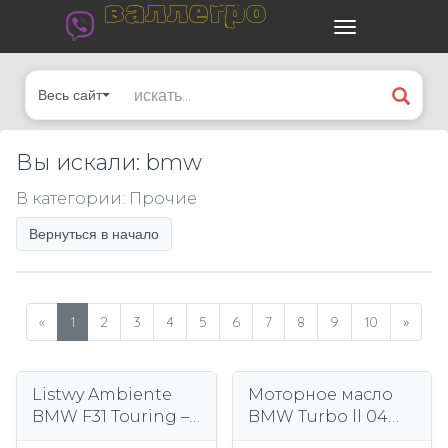
валлегро
Весь сайт
Вы искали: bmw
В категории: Прочие
Вернуться в начало
«
1
2
3
4
5
6
7
8
9
10
»
Listwy Ambiente
Моторное масло
BMW F31 Touring –
BMW Turbo ll 04
Druk 3D, Premium
5W 30 Оригинал