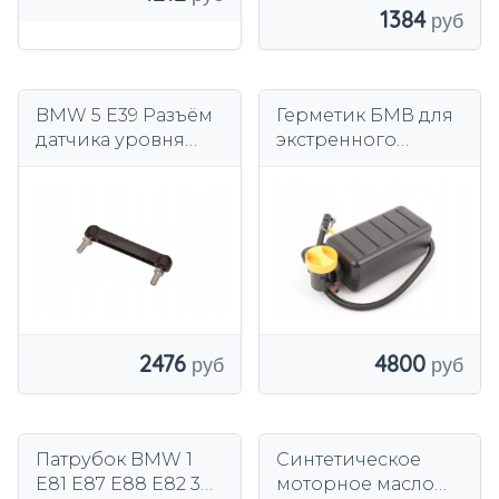
1384
BMW 5 E39 Разъём
Герметик БМВ для
датчика уровня
экстренного
фар НОВЫЙ
ремонта шин,
ОРИГИНАЛ 3714675
2476
4800
Патрубок BMW 1
Синтетическое
E81 E87 E88 E82 3
моторное масло