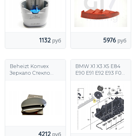
1132
5976
Beheizt Konvex
BMW X1 X3 X5 E84
Зеркало Стекло
E90 E91 E92 E93 F07
BMW Mini F56 F55
F10 F11
F54 F57 Оригинал
4212