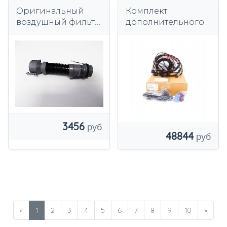
Оригинальный
Комплект
воздушный фильтр
дополнительного
MINI R55 R56.
прицепного
устройства BMW
Electric
3456
48844
«
1
2
3
4
5
6
7
8
9
10
»