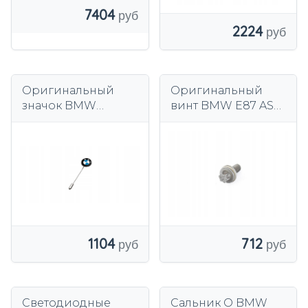
7404
2224
Оригинальный
Оригинальный
значок BMW
винт BMW E87 ASA
80560443263
11317797516
1104
712
Светодиодные
Сальник O BMW