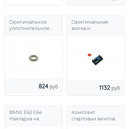
Оригинальное
Оригинальная
уплотнительное
вилка и
кольцо BMW E87
терминатор
11427549573
кабеля.
824
1132
BMW E63 E64
Комплект
Накладка на
стартовых винтов
бампер передний
BMW 5 E60