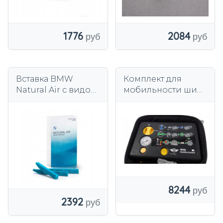
1776
2084
Вставка BMW
Комплект для
Natural Air с видом
мобильности шин
на горы
MINI с герметиком
83125A7DCA2
для воздушного
насоса
8244
2392