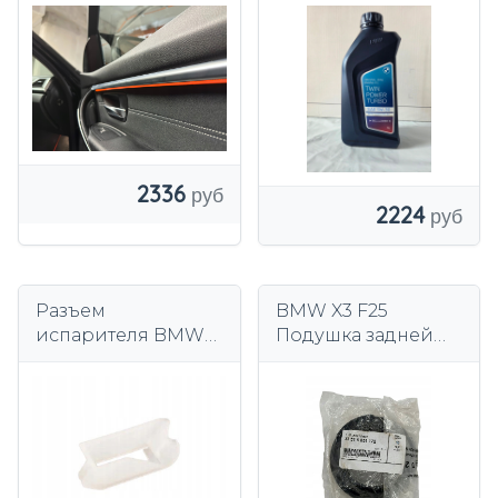
Design
83212465849
2336
2224
Разъем
BMW X3 F25
испарителя BMW
Подушка задней
64119350495'
нижней винтовой
пружины
33536856172 6856172