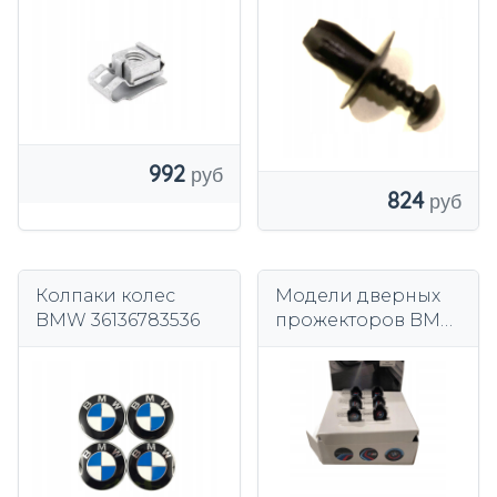
992
824
Колпаки колес
Модели дверных
BMW 36136783536
прожекторов BMW
z