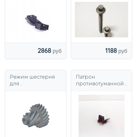
кронштейн
алюминий
12410392577
ОРИГИНАЛ
2868
1188
Режим шестерня
Патрон
для
противотуманной
электрического
фары BMW E38 740
крюка BMW
750, 63 17 8 352 816