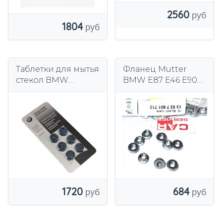
2560
1804
Таблетки для мытья
Фланец Mutter
стекол BMW
BMW E87 E46 E90
83122298202
Оригинал
13537801713
1720
684