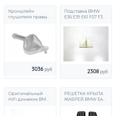
Кронштейн
Подставка BMW
глушителя правый
E36 E39 E61 F07 F36
BMW X3 G01 X4 G02
G32 X5 E53 E70
Original
Оригинал
18308593695
51438183314
3036
2308
Оригинальный
РЕШЕТКА КРЫЛА
HiFi динамик BMW
ЖАБРЕЙ BMW E46
E46 65138368238
M3 01-06 51137895913