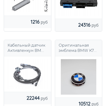
1216
24316
Кабельный датчик
Оригинальная
Активленкун BMW
эмблема BMW K75
E60 E61 E63 E64
K80 K81
Оригинал
46638546386
61126970306
22244
10512