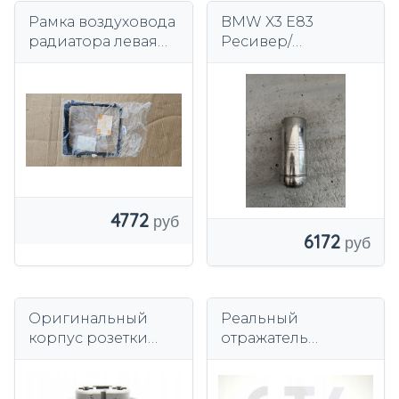
Рамка воздуховода
BMW X3 E83
радиатора левая
Ресивер/
BMW M6 F13 F06 M5
осушитель 8377330
F10 8050063
64538377330
ОРИГИНАЛ
4772
6172
Оригинальный
Реальный
корпус розетки
отражатель
BMW E36
заднего бампера
61138364498
BMW X5 G05 X7