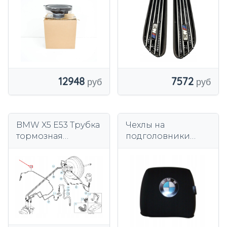
12948
7572
BMW X5 E53 Трубка
Чехлы на
тормозная
подголовники
передняя DSC
BMW 2 шт.
34326757162 6757162
ОРИГИНАЛ