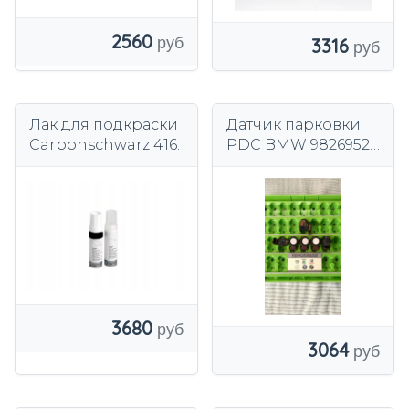
2560
3316
Лак для подкраски
Датчик парковки
Carbonschwarz 416.
PDC BMW 9826952-
01 6.1 G20 G21
Белый акрил
3680
3064