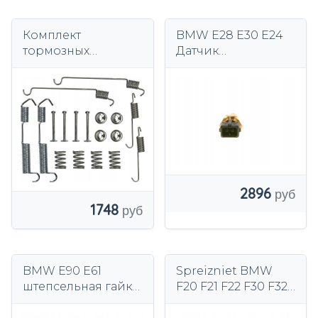
Комплект
BMW E28 E30 E24
тормозных
Датчик
колодок BMW E30
температуры
TRW SFK133 OEM
охлаждающей
34219064272
жидкости BOSCH
0280130023 OEM
13621357414
2896
1748
BMW E90 E61
Spreizniet BMW
штепсельная гайка
F20 F21 F22 F30 F32
подлинная
Оригинал
311067793
07149193301