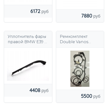
6172
7880
Уплотнитель фары
Ремкомплект
правой BMW E39 5
Double Vanos
Original
(Дабл Ванос) BMW
63126908406
M52TU,M54, M56
11361440142
4408
5500