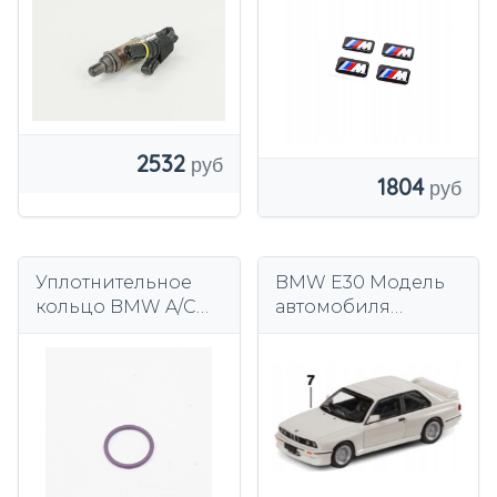
0258003477 OEM
11781742050
2532
1804
Уплотнительное
BMW E30 Модель
кольцо BMW A/C
автомобиля
Line 23x2,5,
Коллекция M3
оригинальный
Белый 1 64
BMW 64506909894
Оригинал
80425B5F650