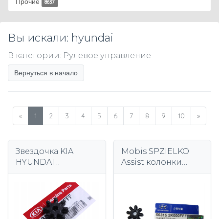
Прочие
8637
Вы искали: hyundai
В категории: Рулевое управление
Вернуться в начало
«
1
2
3
4
5
6
7
8
9
10
»
Звездочка KIA
Mobis SPZIELKO
HYUNDAI
Assist колонки
563152k000fff-
HYUNDAI i40 i30,
Оригинал
KIA SOUL Ceed RIO