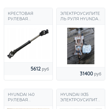
КРЕСТОВАЯ
ЭЛЕКТРОУСИЛИТЕ
РУЛЕВАЯ
ЛЬ РУЛЯ HYUNDAI
КОЛОНКА для
I30 I 563002L600
HYUNDAI I30 FD 07-
2L563-98000
12, KIA CEED ED 06-
12
5612
31400
HYUNDAI I40
HYUNDAI IX35
РУЛЕВАЯ
ЭЛЕКТРОУСИЛИТЕ
ШЕСТЕРНЯ
ЛЬ 56300-2Y371