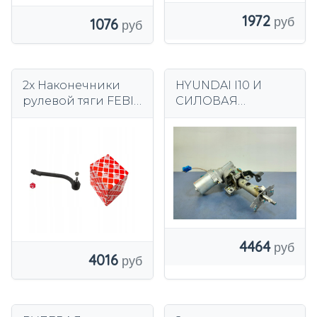
1972
1076
2x Наконечники
HYUNDAI I10 И
рулевой тяги FEBI
СИЛОВАЯ
BILSTEIN ПЕРЕДН.
КОЛОНКА 56300-
Л+П для HYUNDAI,
0X700
KIA
4464
4016