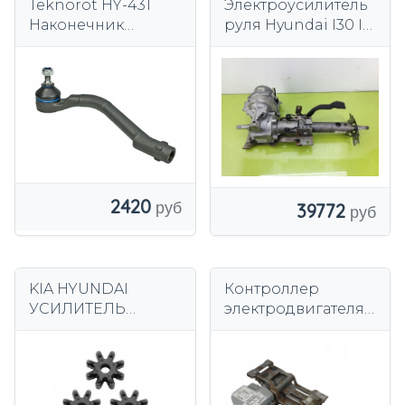
Teknorot HY-431
Электроусилитель
Наконечник
руля Hyundai I30 I
рулевой тяги
2007-2012
563002L700
2L56300700
2420
39772
KIA HYUNDAI
Контроллер
УСИЛИТЕЛЬ
электродвигателя
РУЛЕВОЙ
опорного насоса
КОЛОНКИ
Hyundai I30 I 07-
СЦЕПЛЕНИЕ 3 ШТ.
2012 EU
ОРИГИНАЛ