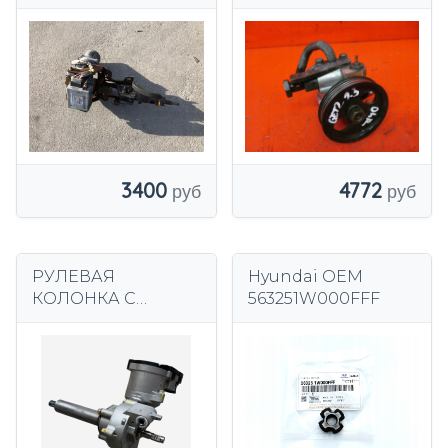
СИЛОВАЯ
СИЛОВОЙ НАСОС
HYUNDAI IX35 LIFT
3400
4772
РУЛЕВАЯ
Hyundai OEM
КОЛОНКА С
563251W000FFF
ЭЛЕКТРОПИТАНИЕ
М HYUNDAI I20 III
2025 г.