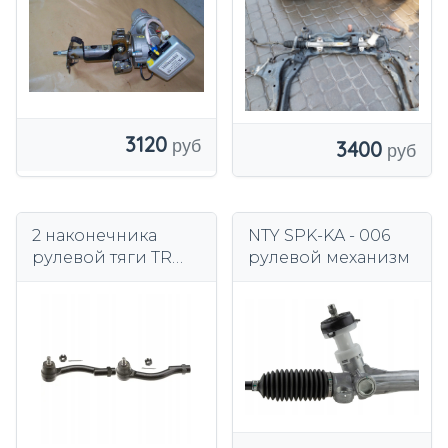
3120
3400
2 наконечника
NTY SPK-KA - 006
рулевой тяги TRW
рулевой механизм
L+P для HYUNDAI,
KIA TUCSON I