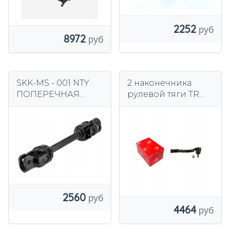
2252
8972
SKK-MS - 001 NTY
2 наконечника
ПОПЕРЕЧНАЯ
рулевой тяги TRW
РУЛЕВАЯ
FRONT L+R для KIA,
КОЛОНКА NTY
HYUNDAI
SPORTAGE
2560
4464