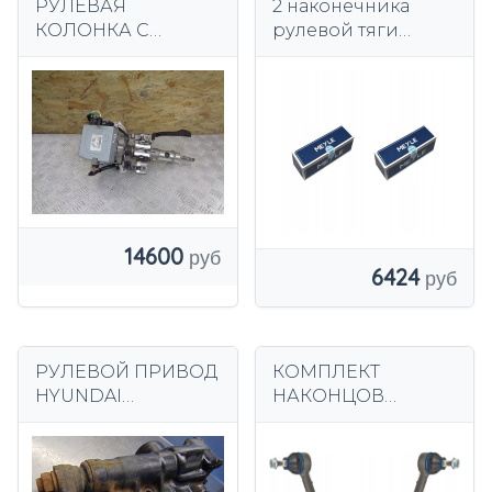
РУЛЕВАЯ
2 наконечника
КОЛОНКА С
рулевой тяги
ЭЛЕКТРОПРИВОД
MEYLE ZEW L+R
ОМ HYUNDAI I30 II
для KIA, HYUNDAI
12- 56300A6010
CEE'D II
14600
6424
РУЛЕВОЙ ПРИВОД
КОМПЛЕКТ
HYUNDAI
НАКОНЦОВ
TERRACAN LIFT
РУЛЕВОЙ ТЯГИ KIA
2.9CRDI EUROPA
RIO III