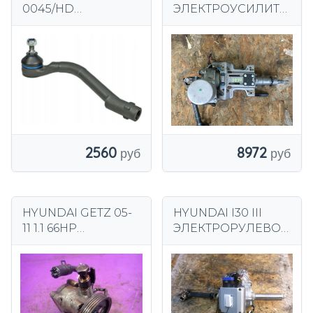
0045/HD
ЭЛЕКТРОУСИЛИТЕ
Наконечник
ЛЬ РУЛЕВОГО
рулевой тяги
УПРАВЛЕНИЯ
56300-3U363 EU
2560
8972
HYUNDAI GETZ 05-
HYUNDAI I30 III
11 1.1 66HP
ЭЛЕКТРОРУЛЕВОЕ
СИЛОВОЙ НАСОС
РУЛЕВОЕ
РУЛЕВОЕ ЕВРОПА