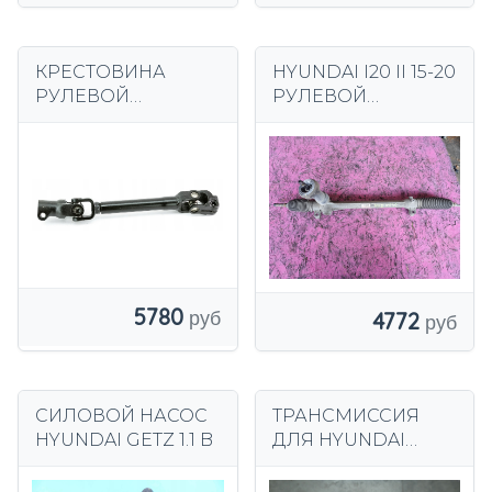
КРЕСТОВИНА
HYUNDAI I20 II 15-20
РУЛЕВОЙ
РУЛЕВОЙ
КОЛОНКИ
РЕДУКТОР
HYUNDAI I40 2011 -
ЕВРОПА
2019, 56400-3Z100
5780
4772
СИЛОВОЙ НАСОС
ТРАНСМИССИЯ
HYUNDAI GETZ 1.1 B
ДЛЯ HYUNDAI
TUCSON И KIA
SPORTAGE II