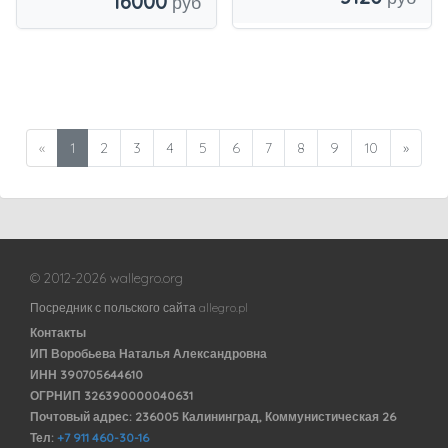
16000
«
1
2
3
4
5
6
7
8
9
10
»
© 2012-2026 wallegro.org
Посредник с польского сайта allegro.pl
Контакты
ИП Воробьева Наталья Александровна
ИНН 390705644610
ОГРНИП 326390000040631
Почтовый адрес: 236005 Калининград, Коммунистическая 26
Тел:
+7 911 460-30-16