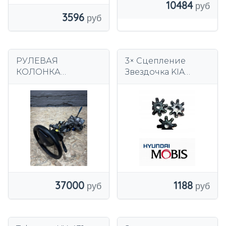
10484
3596
РУЛЕВАЯ
3× Сцепление
КОЛОНКА
Звездочка KIA
СИЛОВАЯ
HYUNDAI
HYUNDAI I30 I
563152K000FFF -
EUROPA
Оригинал
563002L600
1188
37000