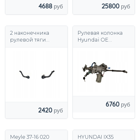
4688
25800
2 наконечника
Рулевая колонка
рулевой тяги
Hyundai OE
KAMOKA FRONT
563100X700
L+R для HYUNDAI,
KIA i40 I
6760
2420
Meyle 37-16 020
HYUNDAI IX35