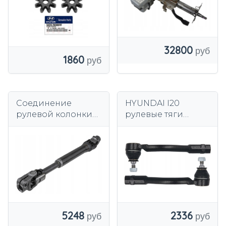
32800
1860
Соединение
HYUNDAI I20
рулевой колонки
рулевые тяги
NTY SKK-HY-001
комплект
5248
2336