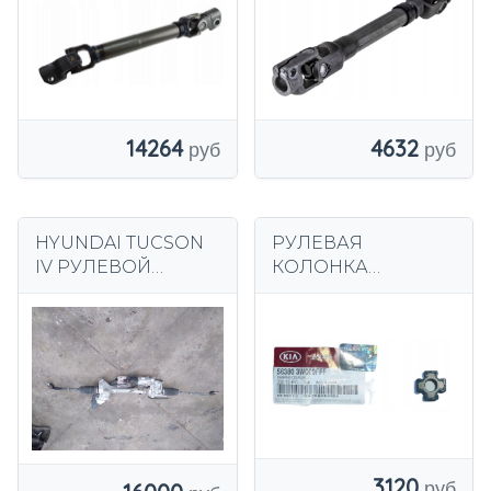
14264
4632
HYUNDAI TUCSON
РУЛЕВАЯ
IV РУЛЕВОЙ
КОЛОНКА
ПРИВОД MULNER
СЦЕПЛЕНИЯ
A010J571
HYUNDAI ix35
57700R2000
TUCSON KIA
SPORTAGE III 3
3120