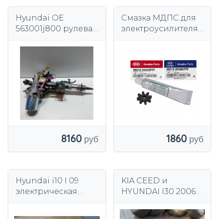
Hyundai OE
Смазка МДПС для
563001j800 рулевая
электроусилителя
колонка
руля
YSBB091105FFF KIA
HYUNDAI оригинал
8160
1860
Hyundai i10 I 09
KIA CEED и
электрическая
HYUNDAI I30 2006-
опора
2012 рулевой
механизм Европа