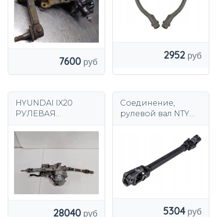
2952
7600
HYUNDAI IX20
Соединение,
РУЛЕВАЯ
рулевой вал NTY
КОЛОНКА С
SKK-HY-002
ЭЛЕКТРОУСИЛИТЕ
ЛЕМ 563001K151
5304
28040