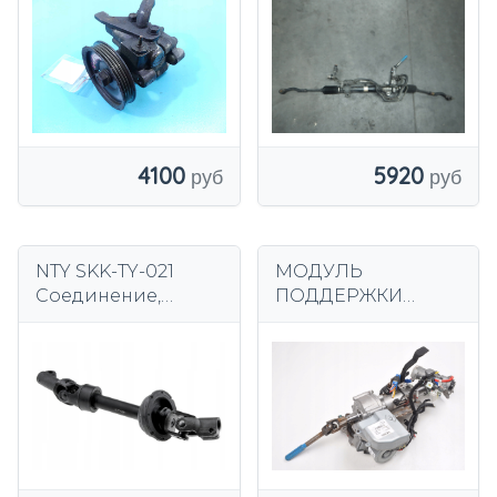
EUROPA
4100
5920
NTY SKK-TY-021
МОДУЛЬ
Соединение,
ПОДДЕРЖКИ
рулевой вал
HYUNDAI I30 I
2L563-98000 2L563-
98010