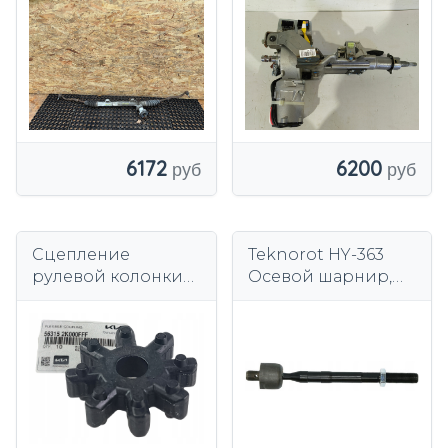
КОЛЕСО ЕВРОПА
565003Z100
6200
6172
Сцепление
Teknorot HY-363
рулевой колонки
Осевой шарнир,
OE 563152K000
рулевая тяга
HYUNDAI i40 i30
KIA CEED RIO